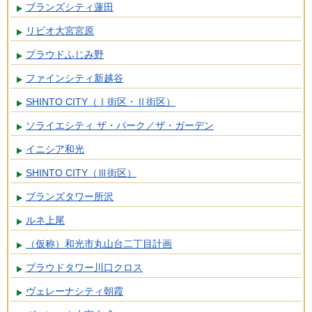
ブランズシティ蓮田
リビオ大宮宮原
プラウドふじみ野
ファインシティ新越谷
SHINTO CITY（Ⅰ街区・Ⅱ街区）
ソライエシティ ザ・パーク／ザ・ガーデン
イニシア和光
SHINTO CITY（Ⅲ街区）
ブランズタワー所沢
ルネ上尾
（仮称）和光市丸山台二丁目計画
プラウドタワー川口クロス
ヴェレーナシティ朝霞