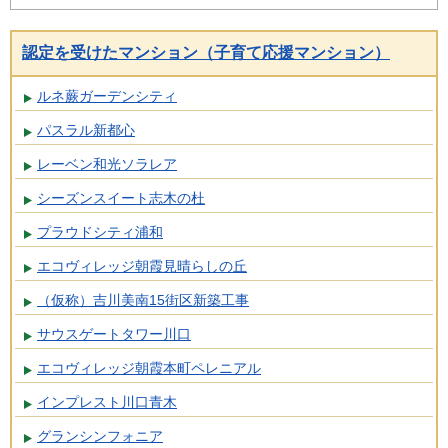
認定を受けたマンション（子育て応援マンション）
ルネ蕨ガーデンシティ
パスラル新都心
レーベン和光ソラレア
シーズンスイート志木の杜
プラウドシティ浦和
エコヴィレッジ朝霞見晴らしの丘
（仮称）吉川美南15街区新築工事
サウスゲートタワー川口
エコヴィレッジ朝霞本町ペレニアル
インプレスト川口青木
グランシンフォニア