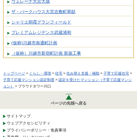
ヴェレーナ大宮大成
ザ・パークハウス大宮吉敷町翠邸
シャリエ朝霞グランフィールド
プレミアムレジデンス武蔵浦和
(仮称)川越市南通町計画
（仮称）川越市新宿町計画 新築工事
トップページ
>
くらし・環境
>
住宅
>
住み替え支援・補助
>
子育て応援住宅
>
子育て応援マンション認定制度
>
認定を受けたマンション（子育て応援マンシ
ョン）
> プラウドタワー川口
ページの先頭へ戻る
サイトマップ
ウェブアクセシビリティ
プライバシーポリシー・免責事項