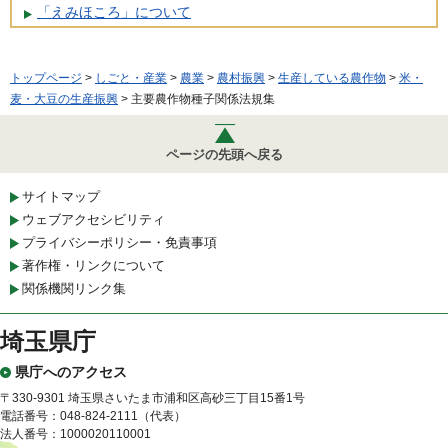
「えみほころ」について
トップページ
>
しごと・産業
>
農業
>
農村振興
>
生産している農作物
>
米・
麦・大豆の生産振興
> 主要農作物種子関係法規集
ページの先頭へ戻る
サイトマップ
ウェブアクセシビリティ
プライバシーポリシー・免責事項
著作権・リンクについて
関係機関リンク集
埼玉県庁
県庁へのアクセス
〒330-9301 埼玉県さいたま市浦和区高砂三丁目15番1号
電話番号：048-824-2111（代表）
法人番号：1000020110001