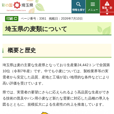
彩の国 埼玉県
緊急・防
情報を探す
メニュー
災
ページ番号：3361
掲載日：2026年7月10日
埼玉県の麦類について
概要と歴史
埼玉県は麦の主要な生産県となっており生産量24,442トンで全国第
10位（令和7年産）です。中でも小麦については、製粉業界等の実
需者から安定した品質、産地と工場が近い地理的な条件などにより
高い評価を受けています。
県では、実需者の要望にさらに応えられるよう高品質な生産ができ
る技術の普及やパン用小麦など新たな需要に対応した品種の導入を
図るとともに、規模拡大による生産性の向上を推進しています。