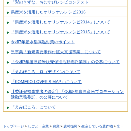
「彩のきずな」おむすびレシピコンテスト
県産米を活用したオリジナルレシピ2016
「県産米を活用したオリジナルレシピ2014」について
「県産米を活用したオリジナルレシピ2015」について
令和7年産水稲高温対策のポイント
県事業「新規需要米作付拡大支援事業」について
「令和7年度県産米販売促進活動委託業務」の公募について
「えみほころ」ロゴデザインについて
「KOMEKO LOVER'S MAP」について
【委託候補事業者の決定】「令和8年度県産米プロモーション
活動業務委託」の公募について
「えみほころ」について
トップページ
>
しごと・産業
>
農業
>
農村振興
>
生産している農作物
>
米・