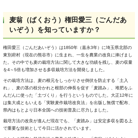
麦翁（ばくおう）権田愛三（ごんだあ
いぞう）を知っていますか？
権田愛三（ごんだあいぞう）は1850年（嘉永3年）に埼玉県北部の
東別府村（現在の熊谷市）に生まれ、一生を農業の改良に捧げまし
た。その中でも麦の栽培方法に関して大きな功績を残し、麦の収量
を4～5倍も増加させる多収栽培方法を開発しました。
その栽培方法は、麦の根元をしっかりさせ倒伏を防止する「土入
れ」、麦の茎の枝分かれと根部の伸長を促す「麦踏み」、堆肥をふ
んだんに使った「土づくり」を行うというものでした。大正12年に
は集大成ともいえる「実験麦作栽培改良法」を出版し無償で配布、
県内はもとより日本全国への技術普及に尽力しました。
栽培方法の改良が進んだ現在でも、「麦踏み」は安定多収を図る上
で重要な技術として今日に活かされています。