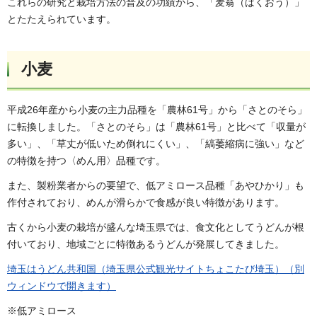
これらの研究と栽培方法の普及の功績から、「麦翁（ばくおう）」
とたたえられています。
小麦
平成26年産から小麦の主力品種を「農林61号」から「さとのそら」
に転換しました。「さとのそら」は「農林61号」と比べて「収量が
多い」、「草丈が低いため倒れにくい」、「縞萎縮病に強い」など
の特徴を持つ〈めん用〉品種です。
また、製粉業者からの要望で、低アミロース品種「あやひかり」も
作付されており、めんが滑らかで食感が良い特徴があります。
古くから小麦の栽培が盛んな埼玉県では、食文化としてうどんが根
付いており、地域ごとに特徴あるうどんが発展してきました。
埼玉はうどん共和国（埼玉県公式観光サイトちょこたび埼玉）（別
ウィンドウで開きます）
※低アミロース