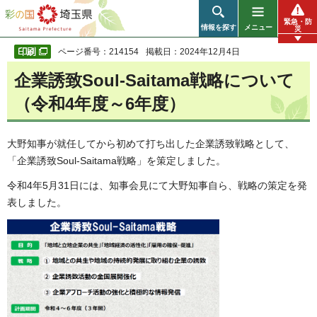
彩の国 埼玉県
緊急・防
情報を探す
メニュー
災
ページ番号：214154
掲載日：2024年12月4日
企業誘致Soul-Saitama戦略について
（令和4年度～6年度）
大野知事が就任してから初めて打ち出した企業誘致戦略として、
「企業誘致Soul-Saitama戦略」を策定しました。
令和4年5月31日には、知事会見にて大野知事自ら、戦略の策定を発
表しました。