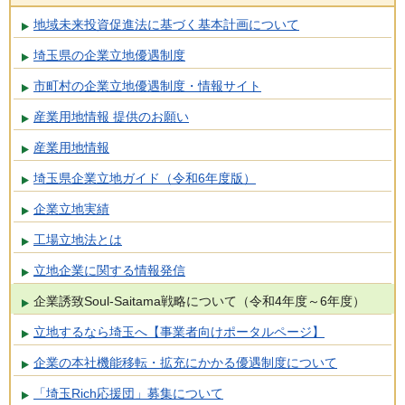
地域未来投資促進法に基づく基本計画について
埼玉県の企業立地優遇制度
市町村の企業立地優遇制度・情報サイト
産業用地情報 提供のお願い
産業用地情報
埼玉県企業立地ガイド（令和6年度版）
企業立地実績
工場立地法とは
立地企業に関する情報発信
企業誘致Soul-Saitama戦略について（令和4年度～6年度）
立地するなら埼玉へ【事業者向けポータルページ】
企業の本社機能移転・拡充にかかる優遇制度について
「埼玉Rich応援団」募集について