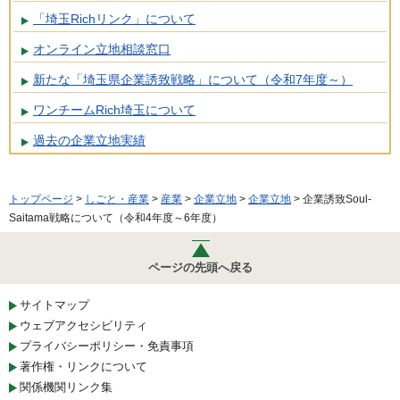
「埼玉Richリンク」について
オンライン立地相談窓口
新たな「埼玉県企業誘致戦略」について（令和7年度～）
ワンチームRich埼玉について
過去の企業立地実績
トップページ
>
しごと・産業
>
産業
>
企業立地
>
企業立地
> 企業誘致Soul-
Saitama戦略について（令和4年度～6年度）
ページの先頭へ戻る
サイトマップ
ウェブアクセシビリティ
プライバシーポリシー・免責事項
著作権・リンクについて
関係機関リンク集