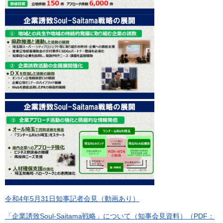
令和4年5月31日知事記者会見（動画あり）
「企業誘致Soul-Saitama戦略」について（知事会見資料）（PDF：