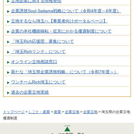
立地企業に関する情報発信
企業誘致Soul-Saitama戦略について（令和4年度～6年度）
立地するなら埼玉へ【事業者向けポータルページ】
企業の本社機能移転・拡充にかかる優遇制度について
「埼玉Rich応援団」募集について
「埼玉Richリンク」について
オンライン立地相談窓口
新たな「埼玉県企業誘致戦略」について（令和7年度～）
ワンチームRich埼玉について
過去の企業立地実績
トップページ
>
しごと・産業
>
産業
>
企業立地
>
企業立地
> 埼玉県の企業立地
優遇制度