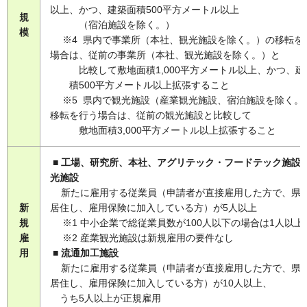
以上、かつ、建築面積500平方メートル以上
規
（宿泊施設を除く。）
模
※4 県内で事業所（本社、観光施設を除く。）の移転を
場合は、従前の事業所（本社、観光施設を除く。）と
比較して敷地面積1,000平方メートル以上、かつ、建
積500平方メートル以上拡張すること
※5 県内で観光施設（産業観光施設、宿泊施設を除く。
移転を行う場合は、従前の観光施設と比較して
敷地面積3,000平方メートル以上拡張すること
■ 工場、研究所、本社、アグリテック・フードテック施設
光施設
新たに雇用する従業員（申請者が直接雇用した方で、県
新
居住し、雇用保険に加入している方）が5人以上
規
※1 中小企業で総従業員数が100人以下の場合は1人以上
雇
※2 産業観光施設は新規雇用の要件なし
用
■ 流通加工施設
新たに雇用する従業員（申請者が直接雇用した方で、県
居住し、雇用保険に加入している方）が10人以上、
うち5人以上が正規雇用