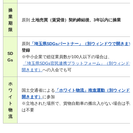
操
業
原則
土地売買（賃貸借）契約締結後、3年以内に操業
期
限
原則
「埼玉県SDGsパートナー」（別ウィンドウで開きます
登録
SD
※中小企業で総従業員数が100人以下の場合は、
Gs
「埼玉県SDGs官民連携プラットフォーム」（別ウィンド
開きます）
への入会でも可
ホ
ワ
国土交通省による
「ホワイト物流」推進運動（別ウィンド
イ
開きます）
に参加
ト
※立地された場所で、貨物自動車の搬出入がない場合は手
物
は不要
流