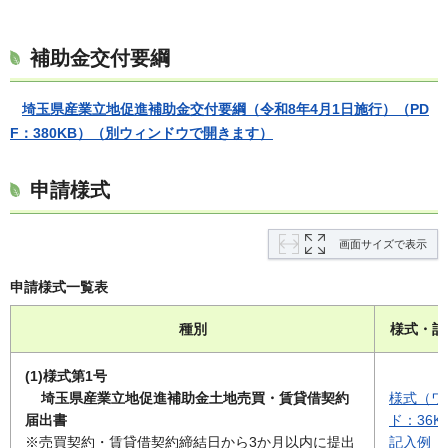
補助金交付要綱
埼玉県産業立地促進補助金交付要綱（令和8年4月1日施行）（PD
F：380KB）（別ウィンドウで開きます）
申請様式
画面サイズで表示
申請様式一覧表
種別
様式・記
(1)様式第1号
埼玉県産業立地促進補助金土地売買・賃貸借契約
様式（ワ
届出書
ド：36K
※売買契約・賃貸借契約締結日から3か月以内に提出
記入例（