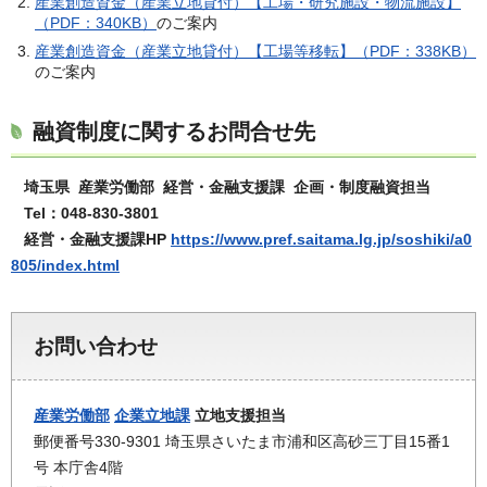
産業創造資金（産業立地貸付）【工場・研究施設・物流施設】
（PDF：340KB）
のご案内
産業創造資金（産業立地貸付）【工場等移転】（PDF：338KB）
のご案内
融資制度に関するお問合せ先
埼玉県 産業労働部 経営・金融支援課 企画・制度融資担当
Tel：048-830-3801
経営・金融支援課HP
https://www.pref.saitama.lg.jp/soshiki/a0
805/index.html
お問い合わせ
産業労働部
企業立地課
立地支援担当
郵便番号330-9301 埼玉県さいたま市浦和区高砂三丁目15番1
号 本庁舎4階