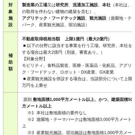
対
製造業の工場
又は
研究所
、
流通加工施設
、
本社
（本社は、
象
の取得を伴わない建物の建築を含む）、
施
アグリテック・フードテック施設
、
観光施設
（遊園地・テ
設
パーク、産業観光施設、宿泊施設）
不動産取得税相当額 上限1億円（最大2億円）
■ 以下の分野に該当する事業を行う工場、研究所、本社を
する場合は最大2億円（別途、審査あり。）
補
【対象分野】
助
モビリティ、食料品製造、医療・医薬品・化粧品、アグリ
額
ク・フードテック、ロボット・DX産業、GX産業
■ 産業観光施設を併設する場合は、当該部分について上限2,
万円を上乗せ
原則
敷地面積1,000平方メートル以上、かつ、建築面積50
方メートル以上
※1 本社は敷地面積の要件なし
※2 遊園地・テーマパークは敷地面積3,000平方メート
上
※3 産業観光施設、宿泊施設は敷地面積1,000平方メー