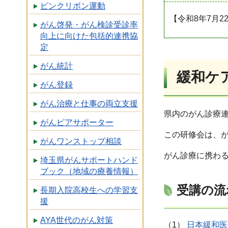
ピンクリボン運動
【令和8年7月
がん啓発・がん検診受診率
向上に向けた包括的連携協
定
がん統計
緩和ケ
がん登録
がん治療と仕事の両立支援
県内のがん診療
がんピアサポーター
この研修会は、
がんワンストップ相談
がん診療に携わ
埼玉県がんサポートハンド
ブック（地域の療養情報）
受講の流
長期入院高校生への学習支
援
AYA世代のがん対策
（1）
日本緩和医