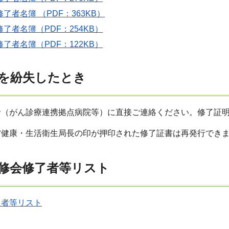
了者名簿 （PDF：363KB）
修了者名簿（PDF：254KB）
修了者名簿（PDF：122KB）
を紛失したとき
者（がん診療連携拠点病院等）に直接ご連絡ください。修了証
省健康・生活衛生局長の印が押印された修了証書は再発行でき
修会修了者等リスト
了者等リスト