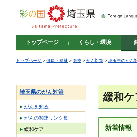
彩の国 埼玉県
Foreign Langu
トップページ
くらし・環境
トップページ
>
健康・福祉
>
医療
>
がん対策
>
埼玉県のがん
埼玉県のがん対策
緩和ケ
がんを知る
がんの関連リンク集
新着情報
緩和ケア