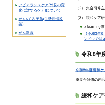
アピアランスケア(外見の変
（2） 集合研修
化に対するケア)について
（3） 緩和ケア
がんの1次予防(生活習慣改
善)
e-lear
がん教育
【令和3年
ンドウで開
令和8年
令和8年度緩和ケア
※集合研修の内
緩和ケア