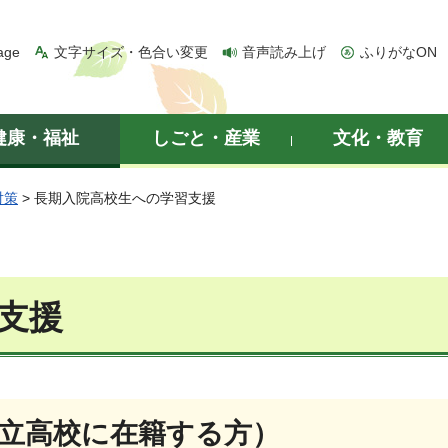
age
文字サイズ・色合い変更
音声読み上げ
ふりがなON
健康・福祉
しごと・産業
文化・教育
対策
> 長期入院高校生への学習支援
支援
立高校に在籍する方）