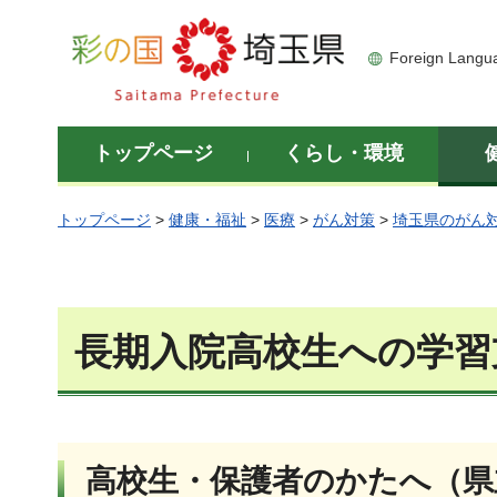
彩の国 埼玉県
Foreign Langu
トップページ
くらし・環境
トップページ
>
健康・福祉
>
医療
>
がん対策
>
埼玉県のがん
長期入院高校生への学習
高校生・保護者のかたへ（県