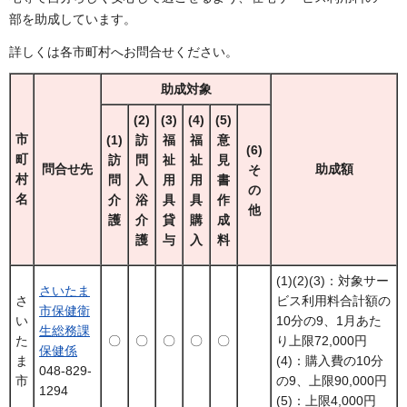
部を助成しています。
詳しくは各市町村へお問合せください。
助成対象
(2)
(3)
(4)
(5)
市
(1)
訪
福
福
意
(6)
町
訪
問
祉
祉
見
問合せ先
助成額
そ
村
問
入
用
用
書
の
名
介
浴
具
具
作
他
護
介
貸
購
成
護
与
入
料
(1)(2)(3)：対象サー
さいたま
さ
ビス利用料合計額の
市保健衛
い
10分の9、1月あた
生総務課
た
〇
〇
〇
〇
〇
り上限72,000円
保健係
ま
(4)：購入費の10分
048-829-
市
の9、上限90,000円
1294
(5)：上限4,000円