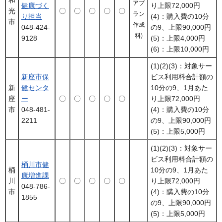
アプ
健康づく
り上限72,000円
光
〇
〇
〇
〇
〇
ラン
り担当
(4)：購入費の10分
市
作成
048-424-
の9、上限90,000円
料)
9128
(5)：上限4,000円
(6)：上限10,000円
(1)(2)(3)：対象サー
新座市保
ビス利用料合計額の
新
健センタ
10分の9、1月あた
座
ー
〇
〇
〇
〇
〇
り上限72,000円
市
048-481-
(4)：購入費の10分
2211
の9、上限90,000円
(5)：上限5,000円
(1)(2)(3)：対象サー
ビス利用料合計額の
桶川市健
桶
10分の9、1月あた
康増進課
川
〇
〇
〇
〇
〇
り上限72,000円
048-786-
市
(4)：購入費の10分
1855
の9、上限90,000円
(5)：上限5,000円