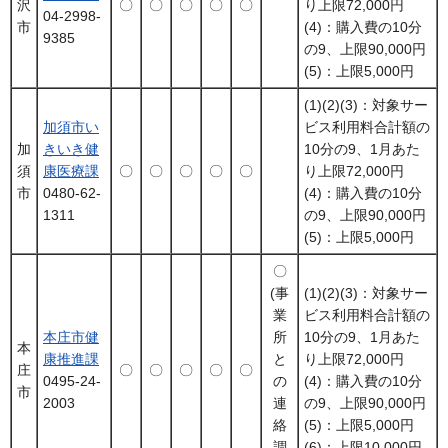
沢
〇
〇
〇
〇
〇
り上限72,000円
04-2998-
市
(4)：購入費の10分
9385
の9、上限90,000円
(5)：上限5,000円
(1)(2)(3)：対象サー
加須市い
ビス利用料合計額の
加
きいき健
10分の9、1月あた
須
康医療課
〇
〇
〇
〇
〇
り上限72,000円
市
0480-62-
(4)：購入費の10分
1311
の9、上限90,000円
(5)：上限5,000円
〇
(事
(1)(2)(3)：対象サー
業
ビス利用料合計額の
本庄市健
所
10分の9、1月あた
本
康推進課
と
り上限72,000円
庄
〇
〇
〇
〇
〇
0495-24-
の
(4)：購入費の10分
市
2003
連
の9、上限90,000円
絡
(5)：上限5,000円
調
(6)：上限10,000円