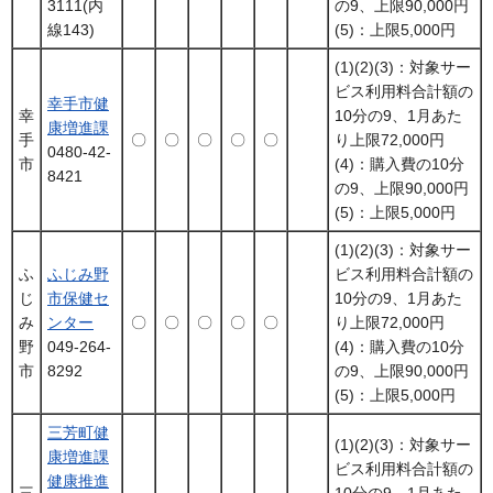
3111(内
の9、上限90,000円
線143)
(5)：上限5,000円
(1)(2)(3)：対象サー
ビス利用料合計額の
幸手市健
幸
10分の9、1月あた
康増進課
手
〇
〇
〇
〇
〇
り上限72,000円
0480-42-
市
(4)：購入費の10分
8421
の9、上限90,000円
(5)：上限5,000円
(1)(2)(3)：対象サー
ふ
ふじみ野
ビス利用料合計額の
じ
市保健セ
10分の9、1月あた
み
ンター
〇
〇
〇
〇
〇
り上限72,000円
野
049-264-
(4)：購入費の10分
市
8292
の9、上限90,000円
(5)：上限5,000円
三芳町健
(1)(2)(3)：対象サー
康増進課
ビス利用料合計額の
健康推進
三
10分の9、1月あた