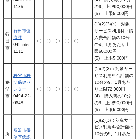
1135
の9、上限90,000円
(5)：上限5,000円
(1)(2)(3)(4)：対象
行田市健
サービス利用料・購
行
康課
入費合計額の10分
田
〇
〇
〇
〇
〇
048-556-
の9、1月あたり上
市
1111
限50,000円
(5)：上限5,000円
(1)(2)(3)：対象サー
秩父市秩
ビス利用料合計額の
秩
父保健セ
10分の9、1月あた
父
ンター
〇
〇
〇
〇
〇
り上限72,000円
市
0494-22-
(4)：購入費の10分
0648
の9、上限90,000円
(5)：上限5,000円
(1)(2)(3)：対象サー
ビス利用料合計額の
所沢市保
所
10分の9、1月あた
健医療課