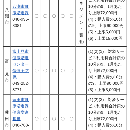
ネ
八潮市健
10分の9、1月あた
八
ジ
康増進課
り上限72,000円
潮
〇
〇
〇
〇
〇
メ
048-995-
(4)：購入費の10分
市
ン
3381
の9、上限90,000円
ト
(5)：上限5,000円
費
(6)：上限15,000円
用)
富士見市
(1)(2)(3)：対象サー
健康増進
ビス利用料合計額の
富
センター
10分の9、1月あた
士
保健予防
〇
〇
〇
〇
〇
り上限72,000円
見
係
(4)：購入費の10分
市
049-252-
の9、上限90,000円
3771
(5)：上限5,000円
蓮田市健
(1)(2)(3)：対象サー
康増進課
ビス利用料合計額の
蓮
健康増進
10分の9、1月あた
田
担当
〇
〇
〇
〇
〇
り上限72,000円
市
048-768-
(4)：購入費の10分