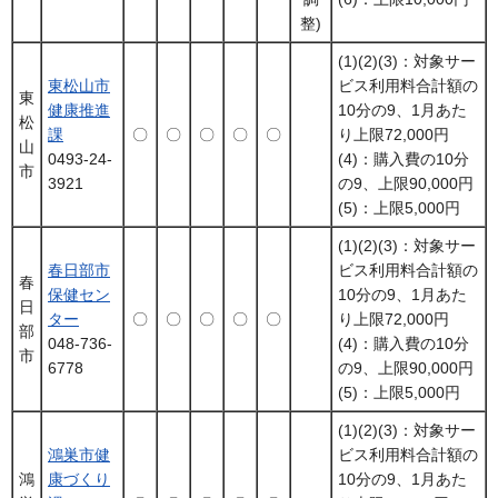
整)
(1)(2)(3)：対象サー
東松山市
ビス利用料合計額の
東
健康推進
10分の9、1月あた
松
課
〇
〇
〇
〇
〇
り上限72,000円
山
0493-24-
(4)：購入費の10分
市
3921
の9、上限90,000円
(5)：上限5,000円
(1)(2)(3)：対象サー
春日部市
ビス利用料合計額の
春
保健セン
10分の9、1月あた
日
ター
〇
〇
〇
〇
〇
り上限72,000円
部
048-736-
(4)：購入費の10分
市
6778
の9、上限90,000円
(5)：上限5,000円
(1)(2)(3)：対象サー
鴻巣市健
ビス利用料合計額の
鴻
康づくり
10分の9、1月あた