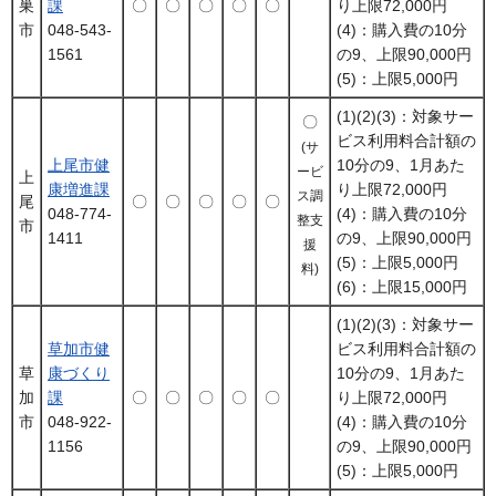
巣
課
〇
〇
〇
〇
〇
り上限72,000円
市
048-543-
(4)：購入費の10分
1561
の9、上限90,000円
(5)：上限5,000円
(1)(2)(3)：対象サー
〇
ビス利用料合計額の
(サ
上尾市健
10分の9、1月あた
ービ
上
康増進課
り上限72,000円
ス調
尾
〇
〇
〇
〇
〇
048-774-
(4)：購入費の10分
整
支
市
1411
の9、上限90,000円
援
(5)：上限5,000円
料)
(6)：上限15,000円
(1)(2)(3)：対象サー
草加市健
ビス利用料合計額の
草
康づくり
10分の9、1月あた
加
課
〇
〇
〇
〇
〇
り上限72,000円
市
048-922-
(4)：購入費の10分
1156
の9、上限90,000円
(5)：上限5,000円