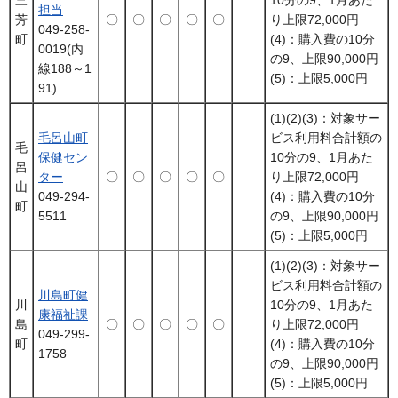
担当
芳
〇
〇
〇
〇
〇
り上限72,000円
049-258-
町
(4)：購入費の10分
0019(内
の9、上限90,000円
線188～1
(5)：上限5,000円
91)
(1)(2)(3)：対象サー
毛呂山町
ビス利用料合計額の
毛
保健セン
10分の9、1月あた
呂
ター
〇
〇
〇
〇
〇
り上限72,000円
山
049-294-
(4)：購入費の10分
町
5511
の9、上限90,000円
(5)：上限5,000円
(1)(2)(3)：対象サー
ビス利用料合計額の
川島町健
川
10分の9、1月あた
康福祉課
島
〇
〇
〇
〇
〇
り上限72,000円
049-299-
町
(4)：購入費の10分
1758
の9、上限90,000円
(5)：上限5,000円