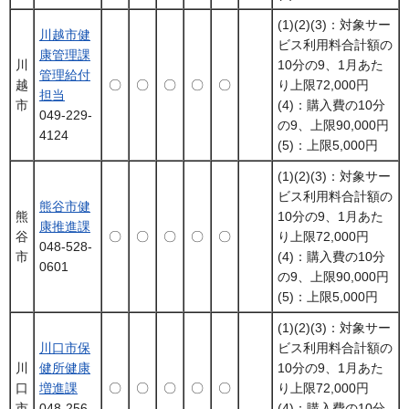
(1)(2)(3)：対象サー
川越市健
ビス利用料合計額の
康管理課
川
10分の9、1月あた
管理給付
越
〇
〇
〇
〇
〇
り上限72,000円
担当
市
(4)：購入費の10分
049-229-
の9、上限90,000円
4124
(5)：上限5,000円
(1)(2)(3)：対象サー
ビス利用料合計額の
熊谷市健
熊
10分の9、1月あた
康推進課
谷
〇
〇
〇
〇
〇
り上限72,000円
048-528-
市
(4)：購入費の10分
0601
の9、上限90,000円
(5)：上限5,000円
(1)(2)(3)：対象サー
川口市保
ビス利用料合計額の
川
健所健康
10分の9、1月あた
口
増進課
〇
〇
〇
〇
〇
り上限72,000円
市
048-256-
(4)：購入費の10分