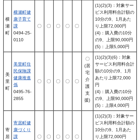
(1)(2)(3)：対象サー
横瀬町健
ビス利用料合計額の
横
康子育て
10分の9、1月あた
瀬
課
〇
〇
〇
〇
〇
り上限72,000円
町
0494-25-
(4)：購入費の10分
0110
の9、上限90,000円
(5)：上限5,000円
(1)(2)(3)(6)：対象
〇
美里町住
サービス利用料合計
(居
民保険課
額の10分の9、1月
宅
美
健康推進
あたり上限72,000
介
里
〇
〇
〇
〇
〇
係
円
護
町
0495-76-
(4)：購入費の10分
支
2855
の9、上限90,000円
援)
(5)：上限4,000円
(1)(2)(3)：対象サー
寄居町健
ビス利用料合計額の
寄
康づくり
10分の9、1月あた
居
課
〇
〇
〇
〇
〇
り上限72,000円