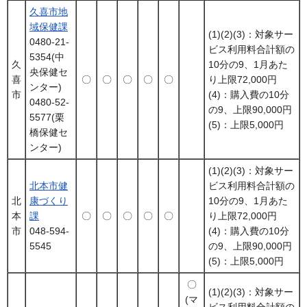
久喜市地
域保健課
(1)(2)(3)：対象サー
0480-21-
ビス利用料合計額の
5354(中
久
10分の9、1月あた
央保健セ
喜
〇
〇
〇
〇
〇
り上限72,000円
ンター)
市
(4)：購入費の10分
0480-52-
の9、上限90,000円
5577(栗
(5)：上限5,000円
橋保健セ
ンター)
(1)(2)(3)：対象サー
北本市健
ビス利用料合計額の
北
康づくり
10分の9、1月あた
本
課
〇
〇
〇
〇
〇
り上限72,000円
市
048-594-
(4)：購入費の10分
5545
の9、上限90,000円
(5)：上限5,000円
〇
(1)(2)(3)：対象サー
(マ
ビス利用料合計額の