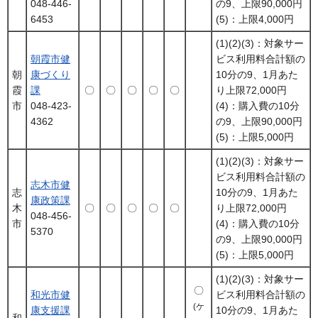
048-446-
の9、上限90,000円
6453
(5)：上限4,000円
(1)(2)(3)：対象サー
朝霞市健
ビス利用料合計額の
朝
康づくり
10分の9、1月あた
霞
課
〇
〇
〇
〇
〇
り上限72,000円
市
048-423-
(4)：購入費の10分
4362
の9、上限90,000円
(5)：上限5,000円
(1)(2)(3)：対象サー
ビス利用料合計額の
志木市健
志
10分の9、1月あた
康政策課
木
〇
〇
〇
〇
〇
り上限72,000円
048-456-
市
(4)：購入費の10分
5370
の9、上限90,000円
(5)：上限5,000円
(1)(2)(3)：対象サー
〇
和光市健
ビス利用料合計額の
(ケ
康支援課
10分の9、1月あた
和