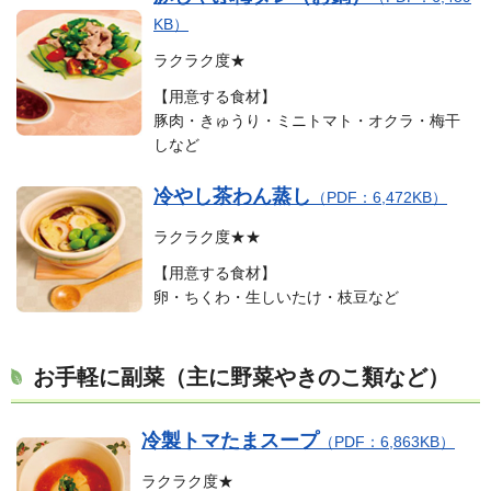
KB）
ラクラク度★
【用意する食材】
豚肉・きゅうり・ミニトマト・オクラ・梅干
しなど
冷やし茶わん蒸し
（PDF：6,472KB）
ラクラク度★★
【用意する食材】
卵・ちくわ・生しいたけ・枝豆など
お手軽に副菜
（主に野菜やきのこ類など）
冷製トマたまスープ
（PDF：6,863KB）
ラクラク度★