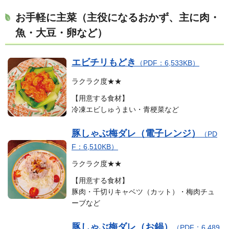
お手軽に主菜
（主役になるおかず、主に肉・
魚・大豆・卵など）
エビチリもどき
（PDF：6,533KB）
ラクラク度★★
【用意する食材】
冷凍エビしゅうまい・青梗菜など
豚しゃぶ梅ダレ（電子レンジ）
（PD
F：6,510KB）
ラクラク度★★
【用意する食材】
豚肉・千切りキャベツ（カット）・梅肉チュ
ーブなど
豚しゃぶ梅ダレ（お鍋）
（PDF：6,489