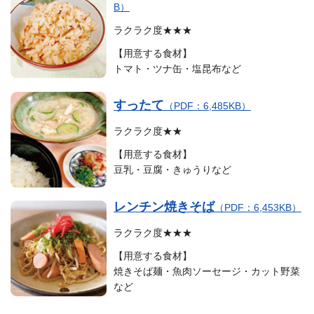
B）
ラクラク度★★★
【用意する食材】
トマト・ツナ缶・塩昆布など
すったて
（PDF：6,485KB）
ラクラク度★★
【用意する食材】
豆乳・豆腐・きゅうりなど
レンチン焼きそば
（PDF：6,453KB）
ラクラク度★★★
【用意する食材】
焼きそば麺・魚肉ソーセージ・カット野菜
など