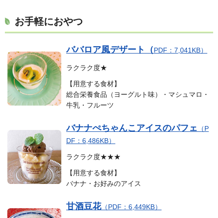
お手軽におやつ
ババロア風デザート（
PDF：7,041KB）
ラクラク度★
【用意する食材】
総合栄養食品（ヨーグルト味）・マシュマロ・
牛乳・フルーツ
バナナぺちゃんこアイスのパフェ
（P
DF：6,486KB）
ラクラク度★★★
【用意する食材】
バナナ・お好みのアイス
甘酒豆花
（PDF：6,449KB）