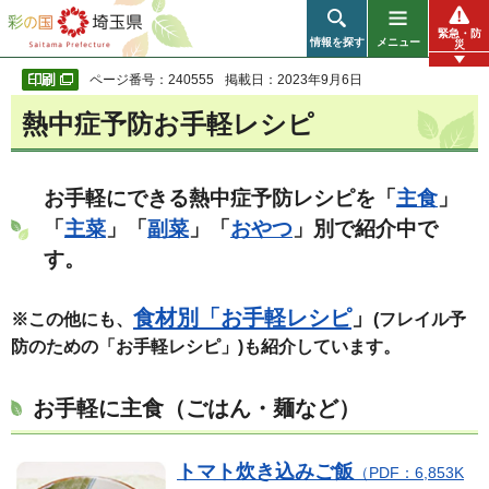
彩の国 埼玉県
緊急・防
情報を探す
メニュー
災
ページ番号：240555
掲載日：2023年9月6日
熱中症予防お手軽レシピ
お手軽にできる熱中症予防レシピを「
主食
」
「
主菜
」「
副菜
」「
おやつ
」別で紹介中で
す。
食材別「お手軽レシピ
」
※この他にも、
(フレイル予
防のための「お手軽レシピ」)も紹介しています。
お手軽に主食
（ごはん・麺など）
トマト炊き込みご飯
（PDF：6,853K