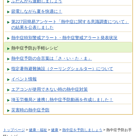
ふだんから運動しましょう
節電しながら夏を快適に！
第227回簡易アンケート「熱中症に関する意識調査について」
の結果を公表しました
熱中症特別警戒アラート・熱中症警戒アラート発表状況
熱中症予防お手軽レシピ
熱中症予防の合言葉は「さ・い・た・ま」
指定暑熱避難施設（クーリングシェルター）について
イベント情報
エアコンが使用できない時の熱中症対策
埼玉労働局と連携し熱中症予防動画を作成しました！
災害時の熱中症予防
トップページ
>
健康・福祉
>
健康
>
熱中症を予防しましょう
> 熱中症予防お手