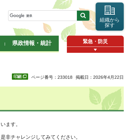
組織から
探す
緊急・防災
県政情報・統計
ページ番号：233018
掲載日：2026年4月22日
ています。
。是非チャレンジしてみてください。