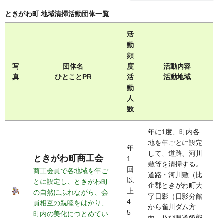
ときがわ町 地域清掃活動団体一覧
活
動
頻
写
団体名
度
活動内容
真
ひとことPR
活
活動地域
動
人
数
年に1度、町内各
地を年ごとに設定
年
して、道路、河川
ときがわ町商工会
1
敷等を清掃する。
回
商工会員で各地域を年ご
道路・河川敷（比
以
とに設定し、ときがわ町
企郡ときがわ町大
上
の自然にふれながら、会
字日影（日影分館
4
員相互の親睦をはかり、
から雀川ダム方
5
町内の美化につとめてい
面、及び県道飯能