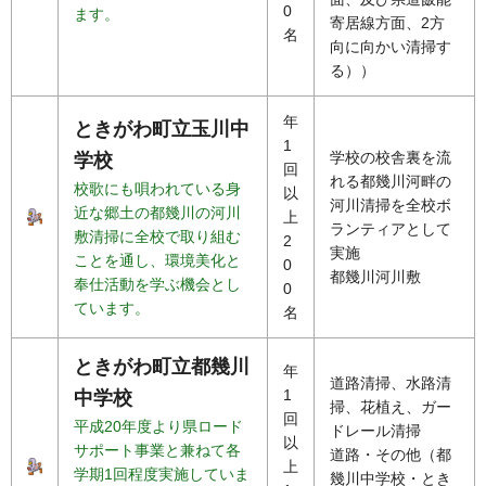
0
ます。
寄居線方面、2方
名
向に向かい清掃す
る））
年
ときがわ町立玉川中
1
学校の校舎裏を流
学校
回
れる都幾川河畔の
校歌にも唄われている身
以
河川清掃を全校ボ
近な郷土の都幾川の河川
上
ランティアとして
敷清掃に全校で取り組む
2
実施
ことを通し、環境美化と
0
都幾川河川敷
奉仕活動を学ぶ機会とし
0
ています。
名
ときがわ町立都幾川
年
道路清掃、水路清
1
中学校
掃、花植え、ガー
回
平成20年度より県ロード
ドレール清掃
以
サポート事業と兼ねて各
道路・その他（都
上
学期1回程度実施していま
幾川中学校・とき