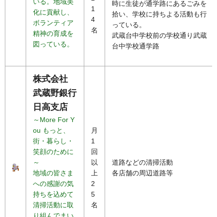
いる。地域美
時に生徒が通学路にあるごみを
1
化に貢献し、
拾い、学校に持ちよる活動も行
4
ボランティア
っている。
名
精神の育成を
武蔵台中学校前の学校通り武蔵
図っている。
台中学校通学路
株式会社
武蔵野銀行
日高支店
～More For Y
ou もっと、
月
街・暮らし・
1
笑顔のために
回
～
以
道路などの清掃活動
地域の皆さま
上
各店舗の周辺道路等
への感謝の気
2
持ちを込めて
5
清掃活動に取
名
り組んでまい