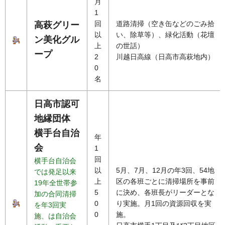
月
1
回
道路清掃（空き缶などのごみ拾
高萩グリー
以
い、除草等）、緑化活動（花壇
ン美化グル
上
の世話）
ープ
2
川越日高線（日高市高萩地内）
0
名
日高市認可
地縁団体
横手台自治
年
会
1
回
横手台自治会
以
5月、7月、12月の年3回、54地
では発足以来
上
区の各班ごとに清掃場所を事前
19年全世帯参
5
に決め、各班長がリーダーとな
加の合同清掃
0
り実施。月1回の資源回収を実
を年3回実
0
施。
施、は自治会