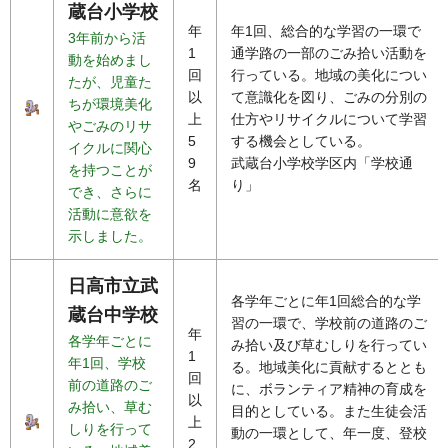
蔵台小学校
年
年1回、総合的な学習の一環で
3年前から活
1
通学路の一部のごみ拾い活動を
動を始めまし
回
行っている。地域の美化につい
たが、児童た
以
て意識化を図り、ごみの分別の
ちが環境美化
上
仕方やリサイクルについて学習
やごみのリサ
5
する機会としている。
イクルに関心
9
武蔵台小学校学区内「学校通
を持つことが
名
り」
でき、さらに
活動に意欲を
示しました。
日高市立武
各学年ごとに年1回総合的な学
蔵台中学校
習の一環で、学校前の道路のご
年
各学年ごとに
み拾い及び草むしりを行ってい
1
年1回、学校
る。地域美化に貢献するととも
回
前の道路のご
に、ボランティア精神の育成を
以
み拾い、草む
目的としている。また生徒会活
上
しりを行って
動の一環として、年一度、登校
2