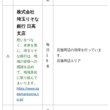
株式会社
埼玉りそな
銀行 日高
支店
想いをつな
毎
ぐ、未来を形
日
店舗周辺の清掃を行っていま
に。埼玉りそ
1
す。
な銀行は、地
8
店舗周辺エリア
域の皆様への
名
感謝を込め
て、地域美化
に取り組んで
まいります。
https://www.sa
itamaresona.c
o.jp/