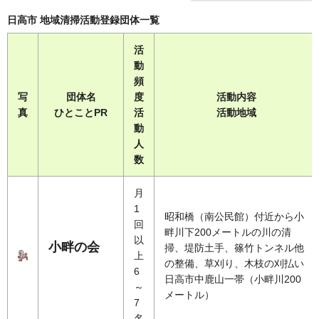
日高市 地域清掃活動登録団体一覧
活
動
頻
写
団体名
度
活動内容
真
ひとことPR
活
活動地域
動
人
数
月
1
昭和橋（南公民館）付近から小
回
畔川下200メートルの川の清
以
小畔の会
掃、堤防土手、篠竹トンネル他
上
の整備、草刈り、木枝の刈払い
6
日高市中鹿山一帯（小畔川200
～
メートル）
7
名