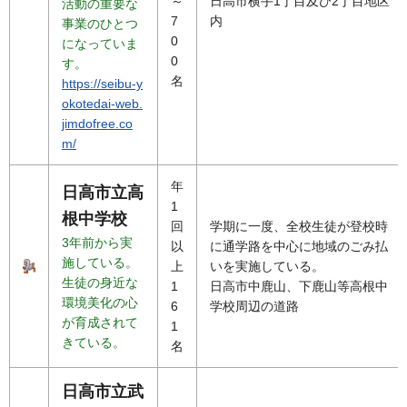
～
日高市横手1丁目及び2丁目地区
活動の重要な
7
内
事業のひとつ
0
になっていま
0
す。
名
https://seibu-y
okotedai-web.
jimdofree.co
m/
年
日高市立高
1
根中学校
回
学期に一度、全校生徒が登校時
3年前から実
以
に通学路を中心に地域のごみ払
施している。
上
いを実施している。
生徒の身近な
1
日高市中鹿山、下鹿山等高根中
環境美化の心
6
学校周辺の道路
が育成されて
1
きている。
名
日高市立武