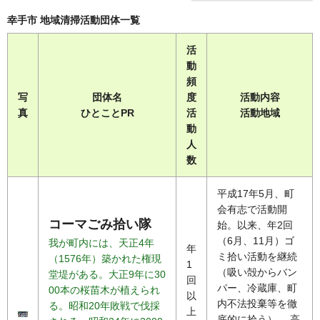
幸手市 地域清掃活動団体一覧
活
動
頻
写
団体名
度
活動内容
真
ひとことPR
活
活動地域
動
人
数
平成17年5月、町
会有志で活動開
コーマごみ拾い隊
始。以来、年2回
（6月、11月）ゴ
我が町内には、天正4年
年
ミ拾い活動を継続
（1576年）築かれた権現
1
（吸い殻からバン
堂堤がある。大正9年に30
回
パー、冷蔵庫、町
00本の桜苗木が植えられ
以
内不法投棄等を徹
る。昭和20年敗戦で伐採
上
底的に拾う）。 高