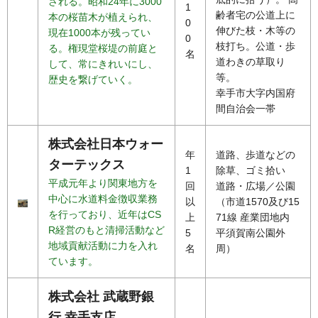
される。昭和24年に3000
1
齢者宅の公道上に
本の桜苗木が植えられ、
0
伸びた枝・木等の
現在1000本が残ってい
0
枝打ち。公道・歩
る。権現堂桜堤の前庭と
名
道わきの草取り
して、常にきれいにし、
等。
歴史を繋げていく。
幸手市大字内国府
間自治会一帯
株式会社日本ウォー
年
道路、歩道などの
ターテックス
1
除草、ゴミ拾い
平成元年より関東地方を
回
道路・広場／公園
中心に水道料金徴収業務
以
（市道1570及び15
を行っており、近年はCS
上
71線 産業団地内
R経営のもと清掃活動など
5
平須賀南公園外
地域貢献活動に力を入れ
名
周）
ています。
株式会社 武蔵野銀
行 幸手支店