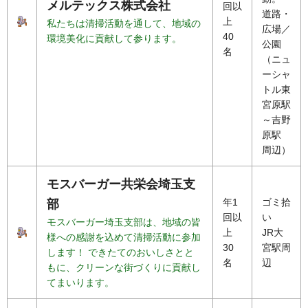
メルテックス株式会社
回以
道路・
上
私たちは清掃活動を通して、地域の
広場／
40
環境美化に貢献して参ります。
公園
名
（ニュ
ーシャ
トル東
宮原駅
～吉野
原駅
周辺）
モスバーガー共栄会埼玉支
年1
ゴミ拾
部
回以
い
モスバーガー埼玉支部は、地域の皆
上
JR大
様への感謝を込めて清掃活動に参加
30
宮駅周
します！ できたてのおいしさとと
名
辺
もに、クリーンな街づくりに貢献し
てまいります。