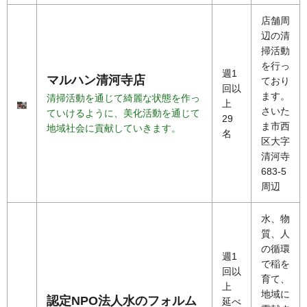
店舗周
辺の清
掃活動
を行っ
週1
マルハン清河寺店
ており
回以
ます。
清掃活動を通じて綺麗な状態を作っ
上
さいた
ていけるように、美化活動を通じて
29
ま市西
地域社会に貢献していきます。
名
区大字
清河寺
683-5
周辺
水、物
質、人
の循環
週1
で稲を
回以
育て、
上
地域に
認定NPO法人水のフォルム
延べ