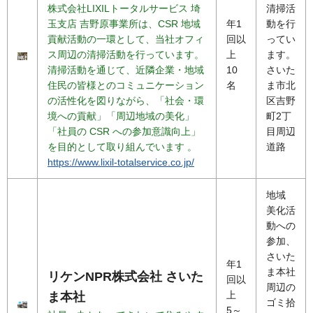
株式会社LIXILトータルサービス 埼
清掃活
玉支店 吉野原事業所は、CSR 地域
年1
動を行
貢献活動の一環として、当社オフィ
回以
ってい
ス周辺の清掃活動を行っています。
上
ます。
清掃活動を通じて、近隣企業・地域
10
さいた
住民の皆様とのコミュニケーション
名
ま市北
の活性化を図りながら、「社会・環
区吉野
境への貢献」「周辺地域の美化」
町2丁
「社員の CSR への参加意識向上」
目周辺
を目的として取り組んでいます 。
道路
https://www.lixil-totalservice.co.jp/
地域
美化活
動への
参加、
さいた
年1
ま本社
リケンNPR株式会社 さいた
回以
周辺の
上
ま本社
ゴミ拾
5～