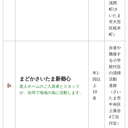
浅間
町/さ
いたま
市大宮
区桜木
町）
歩道や
隣接す
る小学
校付近
年1
の清掃
まどかさいたま新都心
回以
活動
上
道路
老人ホームのご入居者とスタッフ
10
（さい
が、合同で地域の為に活動します。
名
たま市
中央区
上落合
4丁目
付近）