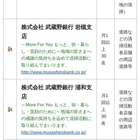
地の清
掃）
株式会社 武蔵野銀行 岩槻支
道路な
月1
店
どの清
回以
～More For You もっと、街・暮ら
掃活動
上
し・笑顔のために～地域の皆さまへ
各店舗
30
の感謝の気持ちを込めて清掃活動に
の周辺
名
取り組んでまいります。
道路等
http://www.musashinobank.co.jp/
株式会社 武蔵野銀行 浦和支
道路な
月1
店
どの清
回以
～More For You もっと、街・暮ら
掃活動
上
し・笑顔のために～地域の皆さまへ
各店舗
30
の感謝の気持ちを込めて清掃活動に
の周辺
名
取り組んでまいります。
道路等
http://www.musashinobank.co.jp/