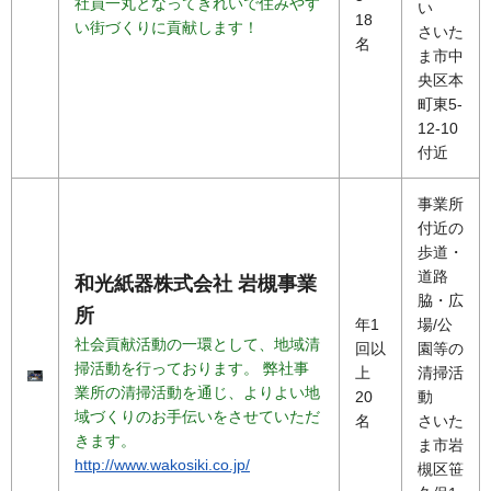
社員一丸となってきれいで住みやす
い
18
い街づくりに貢献します！
さいた
名
ま市中
央区本
町東5-
12-10
付近
事業所
付近の
歩道・
道路
和光紙器株式会社 岩槻事業
脇・広
所
年1
場/公
社会貢献活動の一環として、地域清
回以
園等の
掃活動を行っております。 弊社事
上
清掃活
業所の清掃活動を通じ、よりよい地
20
動
域づくりのお手伝いをさせていただ
名
さいた
きます。
ま市岩
http://www.wakosiki.co.jp/
槻区笹