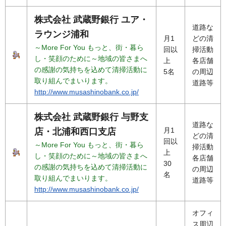
株式会社 武蔵野銀行 ユア・
道路な
ラウンジ浦和
月1
どの清
～More For You もっと、街・暮ら
回以
掃活動
し・笑顔のために～地域の皆さまへ
上
各店舗
の感謝の気持ちを込めて清掃活動に
5名
の周辺
取り組んでまいります。
道路等
http://www.musashinobank.co.jp/
株式会社 武蔵野銀行 与野支
道路な
月1
店・北浦和西口支店
どの清
回以
～More For You もっと、街・暮ら
掃活動
上
し・笑顔のために～地域の皆さまへ
各店舗
30
の感謝の気持ちを込めて清掃活動に
の周辺
名
取り組んでまいります。
道路等
http://www.musashinobank.co.jp/
オフィ
ス周辺