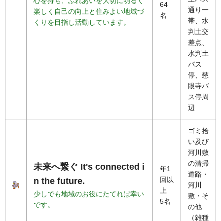
心を持ち、ふれあいを大切に明るく
64
通り一
楽しく自己の向上と住みよい地域づ
名
帯、水
くりを目指し活動しています。
判土交
差点、
水判土
バス
停、慈
眼寺バ
ス停周
辺
ゴミ拾
い及び
河川敷
の清掃
未来へ繋ぐ It's connected i
年1
道路・
回以
n the future.
河川
上
少しでも地域のお役にたてれば幸い
敷・そ
5名
です。
の他
（雑種