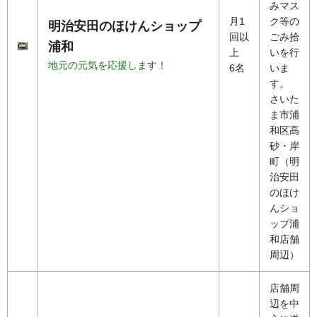
みマス
月1
ク等の
明治安田のほけんショップ
回以
ごみ拾
浦和
上
いを行
地元の元気を応援します！
6名
いま
す。
さいた
ま市浦
和区高
砂・岸
町（明
治安田
のほけ
んショ
ップ浦
和店舗
周辺）
店舗周
辺を中