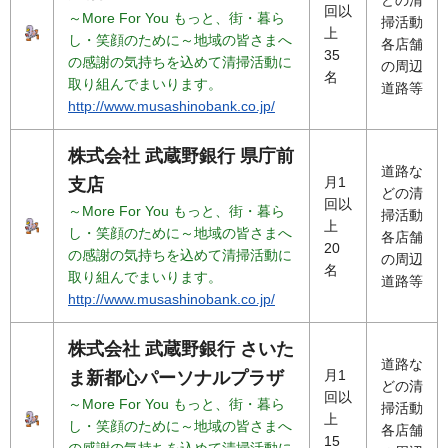
回以
～More For You もっと、街・暮ら
掃活動
上
し・笑顔のために～地域の皆さまへ
各店舗
35
の感謝の気持ちを込めて清掃活動に
の周辺
名
取り組んでまいります。
道路等
http://www.musashinobank.co.jp/
株式会社 武蔵野銀行 県庁前
道路な
月1
支店
どの清
回以
～More For You もっと、街・暮ら
掃活動
上
し・笑顔のために～地域の皆さまへ
各店舗
20
の感謝の気持ちを込めて清掃活動に
の周辺
名
取り組んでまいります。
道路等
http://www.musashinobank.co.jp/
株式会社 武蔵野銀行 さいた
道路な
月1
ま新都心パーソナルプラザ
どの清
回以
～More For You もっと、街・暮ら
掃活動
上
し・笑顔のために～地域の皆さまへ
各店舗
15
の感謝の気持ちを込めて清掃活動に