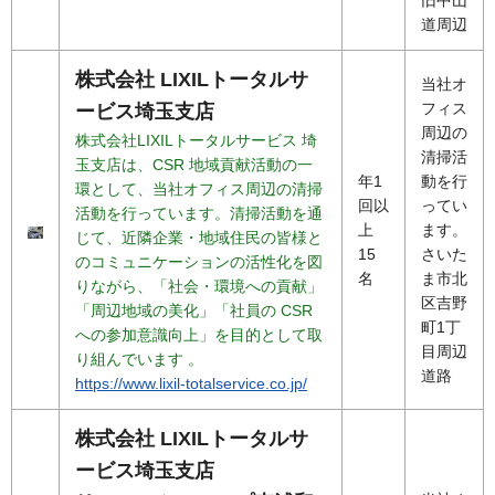
道周辺
株式会社 LIXILトータルサ
当社オ
フィス
ービス埼玉支店
周辺の
株式会社LIXILトータルサービス 埼
清掃活
玉支店は、CSR 地域貢献活動の一
年1
動を行
環として、当社オフィス周辺の清掃
回以
ってい
活動を行っています。清掃活動を通
上
ます。
じて、近隣企業・地域住民の皆様と
15
さいた
のコミュニケーションの活性化を図
名
ま市北
りながら、「社会・環境への貢献」
区吉野
「周辺地域の美化」「社員の CSR
町1丁
への参加意識向上」を目的として取
目周辺
り組んでいます 。
道路
https://www.lixil-totalservice.co.jp/
株式会社 LIXILトータルサ
ービス埼玉支店