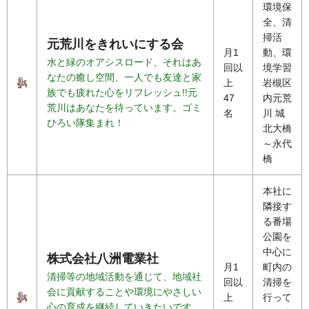
環境保
全、清
掃活
元荒川をきれいにする会
月1
動、環
水と緑のオアシスロード、それはあ
回以
境学習
なたの癒し空間、一人でも友達と家
上
岩槻区
族でも疲れた心をリフレッシュ!!元
47
内元荒
荒川はあなたを待っています。ゴミ
名
川 城
ひろい隊集まれ！
北大橋
～永代
橋
本社に
隣接す
る番場
公園を
中心に
株式会社八洲電業社
月1
町内の
清掃等の地域活動を通じて、地域社
回以
清掃を
会に貢献することや環境にやさしい
上
行って
心の育成を継続していきたいです。