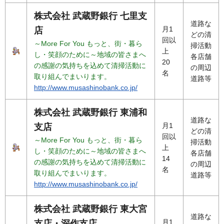
株式会社 武蔵野銀行 七里支
道路な
月1
店
どの清
回以
～More For You もっと、街・暮ら
掃活動
上
し・笑顔のために～地域の皆さまへ
各店舗
20
の感謝の気持ちを込めて清掃活動に
の周辺
名
取り組んでまいります。
道路等
http://www.musashinobank.co.jp/
株式会社 武蔵野銀行 東浦和
道路な
月1
支店
どの清
回以
～More For You もっと、街・暮ら
掃活動
上
し・笑顔のために～地域の皆さまへ
各店舗
14
の感謝の気持ちを込めて清掃活動に
の周辺
名
取り組んでまいります。
道路等
http://www.musashinobank.co.jp/
株式会社 武蔵野銀行 東大宮
道路な
月1
支店・深作支店