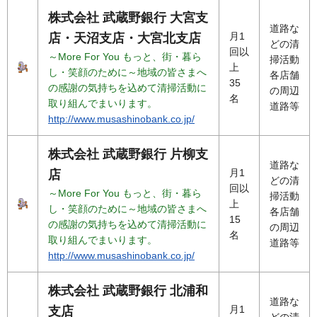
株式会社 武蔵野銀行 大宮支
道路な
月1
店・天沼支店・大宮北支店
どの清
回以
～More For You もっと、街・暮ら
掃活動
上
し・笑顔のために～地域の皆さまへ
各店舗
35
の感謝の気持ちを込めて清掃活動に
の周辺
名
取り組んでまいります。
道路等
http://www.musashinobank.co.jp/
株式会社 武蔵野銀行 片柳支
道路な
月1
店
どの清
回以
～More For You もっと、街・暮ら
掃活動
上
し・笑顔のために～地域の皆さまへ
各店舗
15
の感謝の気持ちを込めて清掃活動に
の周辺
名
取り組んでまいります。
道路等
http://www.musashinobank.co.jp/
株式会社 武蔵野銀行 北浦和
道路な
月1
支店
どの清