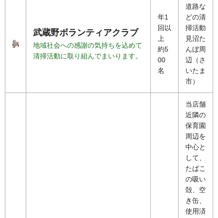
道路な
年1
どの清
回以
掃活動
武蔵野ボランティアクラブ
上
見沼た
地域社会への感謝の気持ちを込めて
約5
んぼ周
清掃活動に取り組んでまいります。
00
辺（さ
名
いたま
市）
当店舗
近隣の
保育園
周辺を
中心と
して、
たばこ
の吸い
殻、空
き缶、
使用済