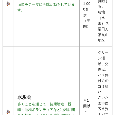
貢献す
1,00
循環をテーマに実践活動をしていま
る。
0名
す。
農地
余
（水
（年
田）見
間）
沼田ん
ぼ見山
地区
クリー
ン活
動、交
差点、
バス停
付近の
ゴミ拾
い
水歩会
さいた
月1
ま市西
歩くことを通じて、健康増進・親
回以
区水判
睦・地域ボランティアなど地域に関
上
土バス