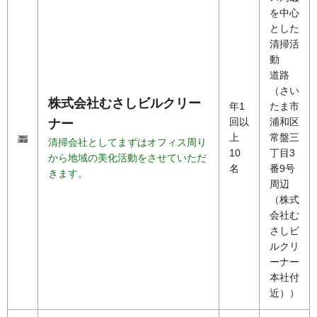
を中心
とした
清掃活
動
道路
（さい
株式会社むさしビルクリー
年1
たま市
回以
浦和区
ナー
上
常盤三
清掃会社としてまずはオフィス周り
10
丁目3
から地域の美化活動をさせていただ
名
番9号
きます。
周辺
（株式
会社む
さしビ
ルクリ
ーナー
本社付
近））