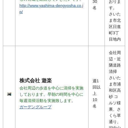
30
おりま
http://www.yashima-dengyosha.co.j
名
す。
p/
さいた
ま市北
区日進
町3丁
目地内
会社周
辺・近
隣道路
清掃
さいた
株式会社 遊楽
週1
ま市浦
回以
会社周辺の歩道を中心に清掃を実施
和区高
上
しております。早朝の時間を中心に
砂 コ
10
毎週清掃活動を実施致します。
ルソ様
名
ガーデングループ
裏、さ
くら草
通り、
旧中山