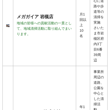
心に道
路や歩
道等の
月1
メガガイア 岩槻店
清掃を
回以
実施
地域の皆様への貢献活動の一貫とし
上
さいた
て、地域清掃活動に取り組んでまい
10
ま市岩
ります。
名
槻区府
内3丁
目6番
39周
辺
事業所
周辺の
道路、
公園を
中心と
した清
掃活
年1
動。