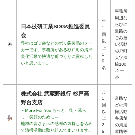
事務所
周辺な
年
らびに
日本技研工業SDGs推進委員
1
道路の
回
会
ごみ拾
以
弊社はゴミ袋などのポリ袋製品のメー
い活動
上
カーです。事務所がある杉戸町の清掃
杉戸町
1
美化活動で快適な町づくりに貢献した
大字深
0
いと思います。
輪100
名
-2 一
帯
月
株式会社 武蔵野銀行 杉戸高
1
道路な
野台支店
回
どの清
～More For You もっと、街・暮ら
以
掃活動
し・笑顔のために～
上
各店舗
地域の皆さまへの感謝の気持ちを込め
2
の周辺
て清掃活動に取り組んでまいります。
5
道路等