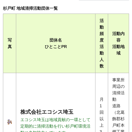
杉戸町 地域清掃活動団体一覧
活
動
頻
活動内
写
団体名
度
容
真
ひとことPR
活
活動地
動
域
人
数
事業所
周辺の
清掃活
月
動
1
道路
株式会社エコシス埼玉
回
（北葛
以
飾郡杉
エコシス埼玉は地域貢献の一環として
上
戸町本
定期的に清掃活動を行い杉戸町環境活
3
郷工業