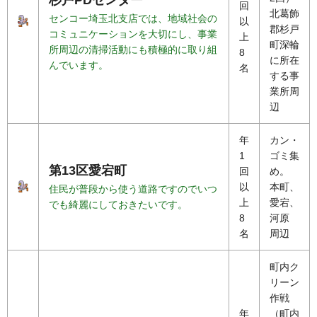
回
北葛飾
センコー埼玉北支店では、地域社会の
以
郡杉戸
コミュニケーションを大切にし、事業
上
町深輪
所周辺の清掃活動にも積極的に取り組
8
に所在
んでいます。
名
する事
業所周
辺
年
カン・
1
ゴミ集
第13区愛宕町
回
め。
以
本町、
住民が普段から使う道路ですのでいつ
上
愛宕、
でも綺麗にしておきたいです。
8
河原
名
周辺
町内ク
リーン
作戦
年
（町内