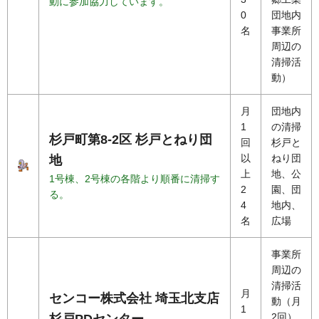
動に参加協力しています。
0
団地内
名
事業所
周辺の
清掃活
動）
月
団地内
1
の清掃
杉戸町第8-2区 杉戸とねり団
回
杉戸と
以
ねり団
地
上
地、公
1号棟、2号棟の各階より順番に清掃す
2
園、団
る。
4
地内、
名
広場
事業所
周辺の
清掃活
月
センコー株式会社 埼玉北支店
動（月
1
2回）
杉戸PDセンター