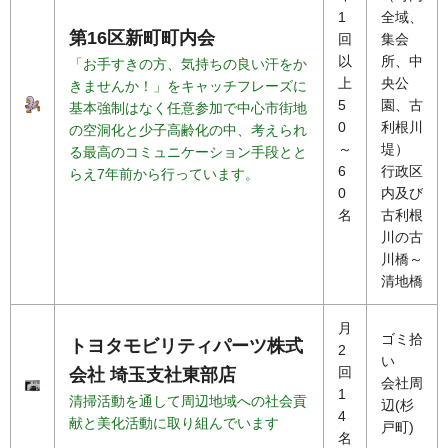
1
全域、
第16区新町町内会
回
集会
以
所、中
「お手すきの方、気持ちの良い汗をか
上
央公
きませんか！」をキャッチフレーズに
5
園、古
基本強制はなく任意参加で中心市街地
0
利根川
の空洞化と少子高齢化の中、考えられ
～
堤）
る最高のコミュニケーション手段とと
6
行政区
らえ7年前から行っています。
0
内及び
名
古利根
川の古
川橋～
清地橋
月
ゴミ拾
トヨタモビリティパーツ株式
2
い
回
会社 埼玉支社東部店
会社周
1
清掃活動を通して周辺地域への社会貢
辺(杉
4
献と美化活動に取り組んでいます
戸町)
名