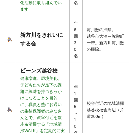
化活動に取り組んでい
名
ます
年
6
河川敷の掃除。
新方川をきれいに
回
越谷市大泊～弥栄町
3
一帯。新方川河川敷
する会
0
の掃除。
名
ビーンズ越谷校
健康増進、環境美化、
子どもたちが足下の課
年
題に興味を持つきっか
1
けになることを目的
回
校舎付近の地域清掃
に、職員と塾にお通い
5
越谷校校舎周辺（片
の生徒保護者のみなさ
～
道200m）
んとで、教室付近を散
1
歩＆清掃する「地域清
0
掃WALK」を定期的に実
名