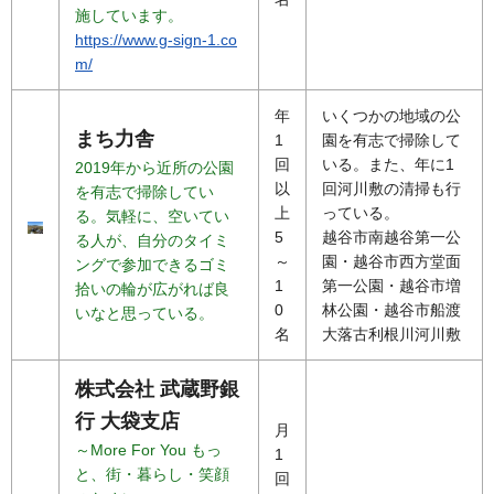
施しています。
https://www.g-sign-1.co
m/
年
いくつかの地域の公
まち力舎
1
園を有志で掃除して
回
いる。また、年に1
2019年から近所の公園
以
回河川敷の清掃も行
を有志で掃除してい
上
っている。
る。気軽に、空いてい
5
越谷市南越谷第一公
る人が、自分のタイミ
～
園・越谷市西方堂面
ングで参加できるゴミ
1
第一公園・越谷市増
拾いの輪が広がれば良
0
林公園・越谷市船渡
いなと思っている。
名
大落古利根川河川敷
株式会社 武蔵野銀
行 大袋支店
月
～More For You もっ
1
と、街・暮らし・笑顔
回