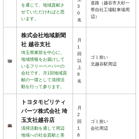
道路（越谷市大杉一
を通じて、地域貢献さ
3
帯自社工場駐車場周
せていただければと思
0
辺）
います。
名
株式会社地域新聞
月
社 越谷支社
1
埼玉県東部を中心に、
回
ゴミ拾い
地域情報をお届けして
以
北越谷駅周辺
いるフリーペーパーの
上
会社です。月1回地域貢
8
献の一環として清掃活
名
動を行って参ります。
トヨタモビリティ
月
パーツ株式会社 埼
2
玉支社越谷店
回
ゴミ拾い
清掃活動を通して周辺
1
会社周辺
地域への社会貢献と美
8