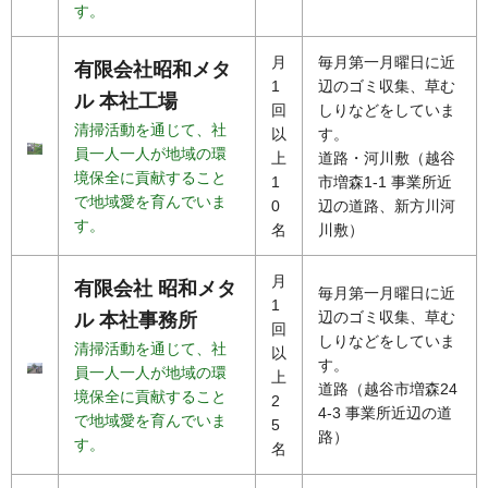
す。
月
毎月第一月曜日に近
有限会社昭和メタ
1
辺のゴミ収集、草む
ル 本社工場
回
しりなどをしていま
清掃活動を通じて、社
以
す。
員一人一人が地域の環
上
道路・河川敷（越谷
境保全に貢献すること
1
市増森1-1 事業所近
で地域愛を育んでいま
0
辺の道路、新方川河
す。
名
川敷）
月
有限会社 昭和メタ
毎月第一月曜日に近
1
辺のゴミ収集、草む
ル 本社事務所
回
しりなどをしていま
清掃活動を通じて、社
以
す。
員一人一人が地域の環
上
道路（越谷市増森24
境保全に貢献すること
2
4-3 事業所近辺の道
で地域愛を育んでいま
5
路）
す。
名