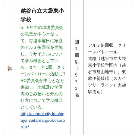
越谷市立大袋東小
学校
5、6年生の環境委員会
の児童が中心となっ
て、毎週水曜日に家庭
週
アルミ缶回収、クリ
のアルミ缶回収を実施
1
ーンパトロール
し、リサイクルについ
回
道路（越谷市立大袋
て学ぶ機会としてい
以
東小学校学区内（越
る。また、年1回、クリ
上
谷市袋山地帯）、東
ーンパトロール活動にJ
5
武伊勢崎線（スカイ
RC委員会が中心となり
7
ツリーライン）大袋
参加し、地域及び学区
3
駅周辺）
内のごみ拾いと分別の
名
仕方について学ぶ機会
としている。
http://school.city.koshig
aya.saitama.jp/obukuro
h_e/