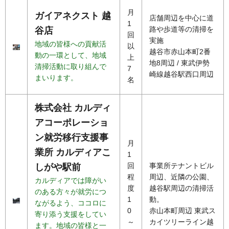
月
ガイアネクスト 越
店舗周辺を中心に道
1
路や歩道等の清掃を
谷店
回
実施
地域の皆様への貢献活
以
越谷市赤山本町2番
動の一環として、地域
上
地8周辺 / 東武伊勢
清掃活動に取り組んで
7
崎線越谷駅西口周辺
まいります。
名
株式会社 カルディ
アコーポレーショ
ン就労移行支援事
月
業所 カルディアこ
1
回
事業所テナントビル
しがや駅前
程
周辺、近隣の公園、
カルディアでは障がい
度
越谷駅周辺の清掃活
のある方々が就労につ
1
動。
ながるよう、ココロに
0
赤山本町周辺 東武ス
寄り添う支援をしてい
～
カイツリーライン越
ます。地域の皆様と一