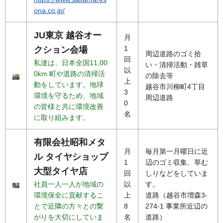
ona.co.jp/
JU東京 越谷オー
月
1
クション会場
周辺道路のゴミ拾
回
私達は、日本全国11,00
い・清掃活動・雑草
以
0km 町や道路の清掃活
の除去等
上
動をしています。地球
越谷市川柳町4丁目
3
環境を守るため、地域
周辺道路
0
の皆様と共に環境改善
名
に取り組みます。
有限会社昭和メタ
月
毎月第一月曜日に近
ル タイヤショップ
1
辺のゴミ収集、草む
大型タイヤ店
回
しりなどをしていま
社員一人一人が地域の
以
す。
環境保全に貢献するこ
上
道路（越谷市増森3-
とで近隣の方々との繋
8
274-1 事業所近辺の
がりを大切にしていま
名
道路）