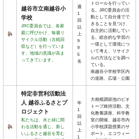
トロールを行ってい
週
越谷市立南越谷小
る。JRC委員会の活
1
動として自分達でで
学校
回
きることを見つけ、
JRC委員会では、各家
以
自主的に活動してい
庭に呼びかけ、毎週リ
上
る。総合的な学習の
サイクル活動（古紙回
9
一環として環境につ
収など）を行っていま
9
いて考え、リサイク
す。地域の意識が高ま
5
ルの方法などを調べ
ってきています。
名
ている。
南越谷小学校学区内
の道路、広場・公園
特定非営利活動法
大相模調節池のビオ
人 越谷ふるさとプ
年
トープ維持活動。文
1
ロジェクト
化教養講座、科学教
回
私たちは、水と緑に関
室の開催、越谷市内
以
わる活動を通じ、新し
小学校課題授業のサ
上
いふるさと越谷を育む
ポート、エコウィー
1