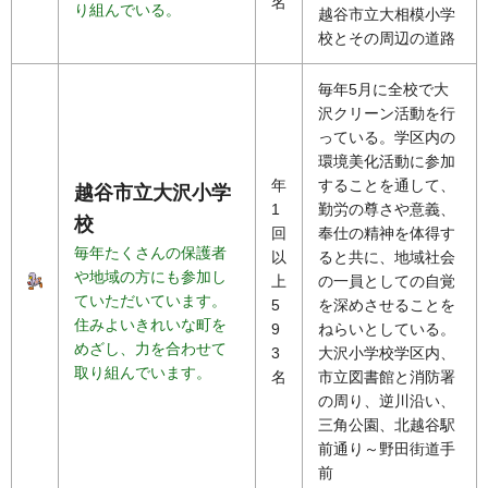
名
り組んでいる。
越谷市立大相模小学
校とその周辺の道路
毎年5月に全校で大
沢クリーン活動を行
っている。学区内の
環境美化活動に参加
年
することを通して、
越谷市立大沢小学
1
勤労の尊さや意義、
校
回
奉仕の精神を体得す
毎年たくさんの保護者
以
ると共に、地域社会
や地域の方にも参加し
上
の一員としての自覚
ていただいています。
5
を深めさせることを
住みよいきれいな町を
9
ねらいとしている。
めざし、力を合わせて
3
大沢小学校学区内、
取り組んでいます。
名
市立図書館と消防署
の周り、逆川沿い、
三角公園、北越谷駅
前通り～野田街道手
前