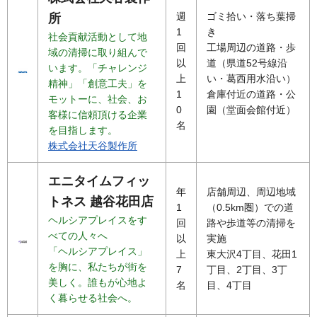
週
ゴミ拾い・落ち葉掃
所
1
き
社会貢献活動として地
回
工場周辺の道路・歩
域の清掃に取り組んで
以
道（県道52号線沿
います。「チャレンジ
上
い・葛西用水沿い）
精神」「創意工夫」を
1
倉庫付近の道路・公
モットーに、社会、お
0
園（堂面会館付近）
客様に信頼頂ける企業
名
を目指します。
株式会社天谷製作所
エニタイムフィッ
年
店舗周辺、周辺地域
トネス 越谷花田店
1
（0.5km圏）での道
ヘルシアプレイスをす
回
路や歩道等の清掃を
べての人々へ
以
実施
「ヘルシアプレイス」
上
東大沢4丁目、花田1
を胸に、私たちが街を
7
丁目、2丁目、3丁
美しく。誰もが心地よ
名
目、4丁目
く暮らせる社会へ。