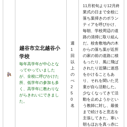
11月初旬より12月終
業式の日まで全校に
落ち葉掃きのボラン
ティアを呼びかけ、
毎朝、学校周辺の道
路の清掃に取り組ん
週
だ。校舎敷地内の木
越谷市立北越谷小
1
からの落ち葉が近所
回
の家の前の道路に積
学校
以
もったり、風に飛ば
毎年高学年が中心とな
上
されたり近隣に迷惑
ってやっていました
の
をかけることもあ
が、全校に呼びかけた
べ
り、それを聞いた児
所、低学年の参加も多
2
童が自ら活動した。
く、高学年に教わりな
5
少なくなってきて活
がらきれいにできまし
0
動を止めようかとい
た。
名
う教師に対し、最後
まで続けると意志を
主張してきた。寒い
朝もほおを真っ赤に