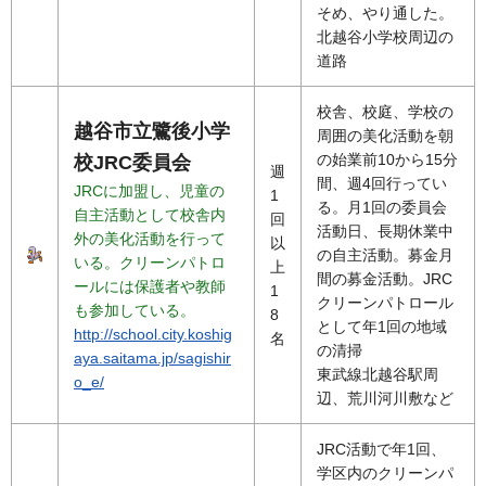
そめ、やり通した。
北越谷小学校周辺の
道路
校舎、校庭、学校の
越谷市立鷺後小学
周囲の美化活動を朝
の始業前10から15分
校JRC委員会
週
間、週4回行ってい
JRCに加盟し、児童の
1
る。月1回の委員会
自主活動として校舎内
回
活動日、長期休業中
外の美化活動を行って
以
の自主活動。募金月
いる。クリーンパトロ
上
間の募金活動。JRC
ールには保護者や教師
1
クリーンパトロール
も参加している。
8
として年1回の地域
http://school.city.koshig
名
の清掃
aya.saitama.jp/sagishir
東武線北越谷駅周
o_e/
辺、荒川河川敷など
JRC活動で年1回、
学区内のクリーンパ