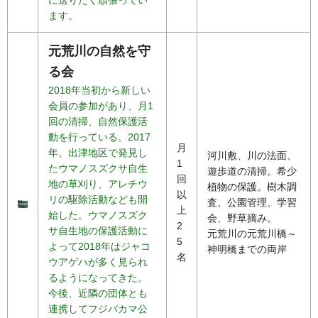
ます。
元荒川の自然を守
る会
2018年当初から新しい
会員の参加があり、月1
回の清掃、自然保護活
動を行っている。2017
月
年、出津地区で発見し
河川敷、川の法面、
1
たウマノスズクサ自生
遊歩道の清掃。希少
回
地の草刈り、アレチウ
植物の保護。樹木調
以
リの駆除活動なども開
査、公園管理、学習
上
始した。ウマノスズク
会、野草摘み。
2
サ自生地の保護活動に
元荒川の元荒川橋～
5
よって2018年はジャコ
神明橋までの両岸
名
ウアゲハが多く見られ
るようになってきた。
今後、近隣の団体とも
連携してフジバカマ公