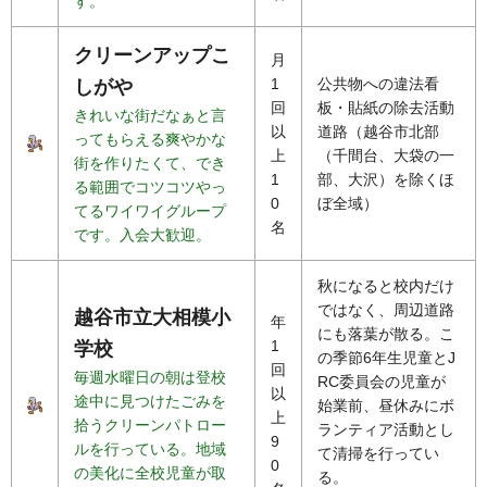
す。
クリーンアップこ
月
1
公共物への違法看
しがや
回
板・貼紙の除去活動
きれいな街だなぁと言
以
道路（越谷市北部
ってもらえる爽やかな
上
（千間台、大袋の一
街を作りたくて、でき
1
部、大沢）を除くほ
る範囲でコツコツやっ
0
ぼ全域）
てるワイワイグループ
名
です。入会大歓迎。
秋になると校内だけ
ではなく、周辺道路
越谷市立大相模小
年
にも落葉が散る。こ
1
学校
の季節6年生児童とJ
回
毎週水曜日の朝は登校
RC委員会の児童が
以
途中に見つけたごみを
始業前、昼休みにボ
上
拾うクリーンパトロー
ランティア活動とし
9
ルを行っている。地域
て清掃を行ってい
0
の美化に全校児童が取
る。