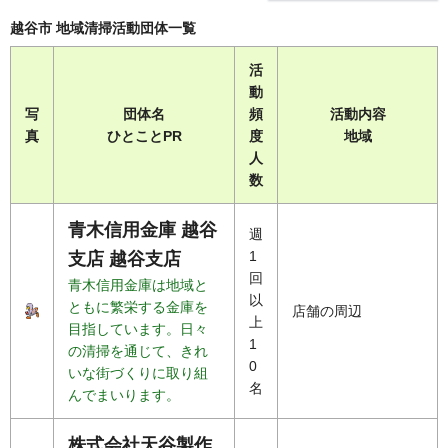
越谷市 地域清掃活動団体一覧
活
動
写
団体名
頻
活動内容
真
ひとことPR
度
地域
人
数
青木信用金庫 越谷
週
1
支店 越谷支店
回
青木信用金庫は地域と
以
ともに繁栄する金庫を
店舗の周辺
上
目指しています。日々
1
の清掃を通じて、きれ
0
いな街づくりに取り組
名
んでまいります。
株式会社天谷製作