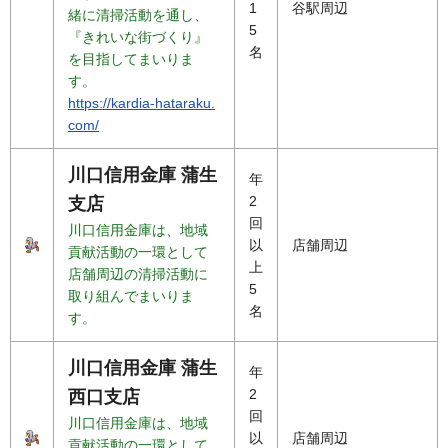
1
谷駅周辺
緒に清掃活動を通し、
5
『きれいな街づくり』
名
を目指してまいりま
す。
https://kardia-hataraku.
com/
川口信用金庫 蒲生
年
2
支店
回
川口信用金庫は、地域
以
店舗周辺
貢献活動の一環として
上
店舗周辺の清掃活動に
5
取り組んでまいりま
名
す。
川口信用金庫 蒲生
年
2
西口支店
回
川口信用金庫は、地域
以
店舗周辺
貢献活動の一環として