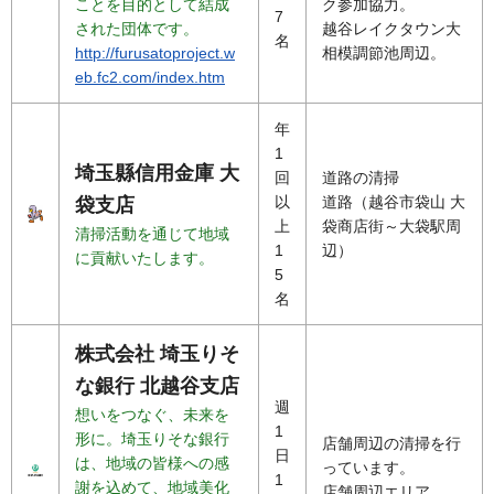
ことを目的として結成
ク参加協力。
7
された団体です。
越谷レイクタウン大
名
http://furusatoproject.w
相模調節池周辺。
eb.fc2.com/index.htm
年
1
埼玉縣信用金庫 大
回
道路の清掃
以
道路（越谷市袋山 大
袋支店
上
袋商店街～大袋駅周
清掃活動を通じて地域
1
辺）
に貢献いたします。
5
名
株式会社 埼玉りそ
な銀行 北越谷支店
週
想いをつなぐ、未来を
1
形に。埼玉りそな銀行
店舗周辺の清掃を行
日
は、地域の皆様への感
っています。
1
謝を込めて、地域美化
店舗周辺エリア