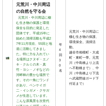
元荒川・中川周辺
の自然を守る会
元荒川・中川周辺に棲
む生き物の保護と環境
保全を目的に発足した
元荒川・中川周辺に
団体です。平成15年に
棲む生き物の保護、
始めた清掃活動も平成2
環境保全。清掃活
7年11月現在、55回と地
年
動。
道に活動してきまし
4
越谷市相模町・大成
た。特に力を入れてい
回
町・東町一帯。元荒
る場所はクヌギ・エノ
3
川（中島橋より上流
キ・クルミの木・真
0
へ不動橋まで）、中
竹・ヨシ・ノギなどの
名
川（中島橋より下流
河畔林の豊かな場所で
へ武蔵野線ガード下
す。その一角にワンド
付近まで）
があり、ベンケイガ
二・イシガメ・クサガ
メが生息しています。
こんな原風景を次世代
に送りたく頑張ってい