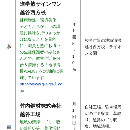
進学塾サインワン
越谷西方校
健康増進、環境美化、
年
子どもたちが足下の課
1
題に興味を持つきっか
回
けになることを目的
校舎付近の地域清掃
5
に、職員と塾にお通い
越谷西方校～ライオ
～
の生徒保護者のみなさ
ン公園
1
んとで、教室付近を散
0
歩＆清掃する「地域清
名
掃WALK」を定期的に実
施しています。
https://www.g-sign-1.co
m/
月
竹内鋼材株式会社
自社工場、駐車場周
1
辺のゴミ収集、草取
越谷工場
回
り、道路のゴミ収
地域の清掃、ゴミ、吸
以
集、地域清掃。
い殻拾い等、美化活動
上