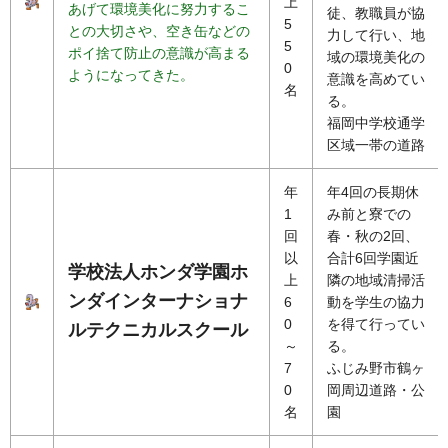
上
あげて環境美化に努力するこ
徒、教職員が協
5
との大切さや、空き缶などの
力して行い、地
5
ポイ捨て防止の意識が高まる
域の環境美化の
0
ようになってきた。
意識を高めてい
名
る。
福岡中学校通学
区域一帯の道路
年
年4回の長期休
1
み前と寮での
回
春・秋の2回、
以
合計6回学園近
学校法人ホンダ学園ホ
上
隣の地域清掃活
ンダインターナショナ
6
動を学生の協力
0
を得て行ってい
ルテクニカルスクール
～
る。
7
ふじみ野市鶴ヶ
0
岡周辺道路・公
名
園