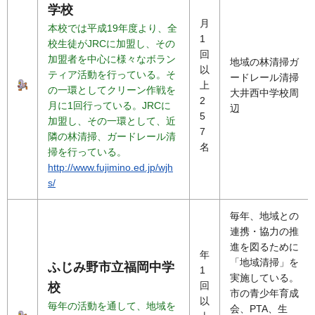
学校
月
本校では平成19年度より、全
1
校生徒がJRCに加盟し、その
回
加盟者を中心に様々なボラン
地域の林清掃ガ
以
ティア活動を行っている。そ
ードレール清掃
上
の一環としてクリーン作戦を
大井西中学校周
2
月に1回行っている。JRCに
辺
5
加盟し、その一環として、近
7
隣の林清掃、ガードレール清
名
掃を行っている。
http://www.fujimino.ed.jp/wjh
s/
毎年、地域との
連携・協力の推
進を図るために
年
「地域清掃」を
ふじみ野市立福岡中学
1
実施している。
回
校
市の青少年育成
以
毎年の活動を通して、地域を
会、PTA、生