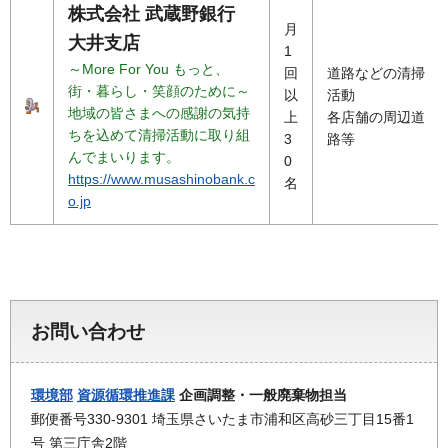
株式会社 武蔵野銀行
月
大井支店
1
～More For You もっと、
回
道路などの清掃
街・暮らし・笑顔のために～
以
活動
地域の皆さまへの感謝の気持
上
各店舗の周辺道
ちを込めて清掃活動に取り組
3
路等
んでまいります。
0
https://www.musashinobank.c
名
o.jp
お問い合わせ
環境部
資源循環推進課
企画調整・一般廃棄物担当
郵便番号330-9301 埼玉県さいたま市浦和区高砂三丁目15番1
号 第三庁舎2階