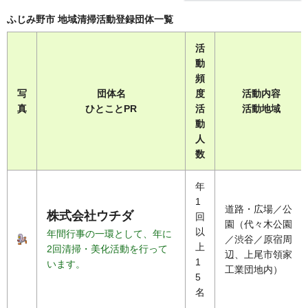
ふじみ野市 地域清掃活動登録団体一覧
活
動
頻
写
団体名
度
活動内容
真
ひとことPR
活
活動地域
動
人
数
年
1
道路・広場／公
株式会社ウチダ
回
園（代々木公園
以
年間行事の一環として、年に
／渋谷／原宿周
上
2回清掃・美化活動を行って
辺、上尾市領家
1
います。
工業団地内）
5
名