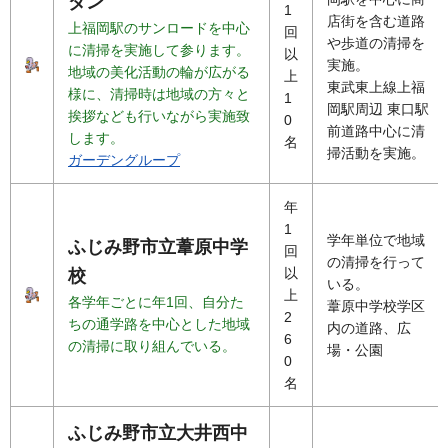
ダン
1
店街を含む道路
上福岡駅のサンロードを中心
回
や歩道の清掃を
に清掃を実施して参ります。
以
実施。
地域の美化活動の輪が広がる
上
東武東上線上福
様に、清掃時は地域の方々と
1
岡駅周辺 東口駅
挨拶なども行いながら実施致
0
前道路中心に清
します。
名
掃活動を実施。
ガーデングループ
年
1
学年単位で地域
ふじみ野市立葦原中学
回
の清掃を行って
以
校
いる。
上
各学年ごとに年1回、自分た
葦原中学校学区
2
ちの通学路を中心とした地域
内の道路、広
6
の清掃に取り組んでいる。
場・公園
0
名
ふじみ野市立大井西中