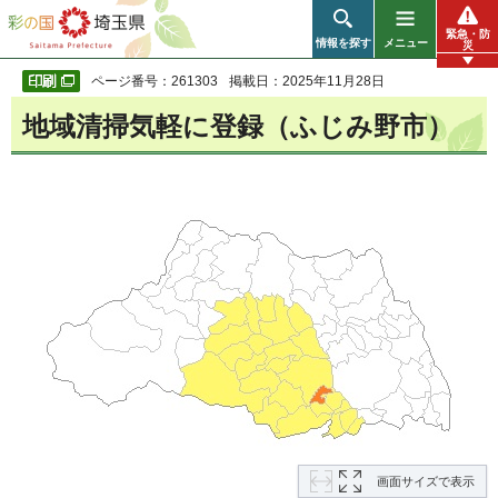
彩の国 埼玉県
緊急・防
情報を探す
メニュー
災
ページ番号：261303
掲載日：2025年11月28日
地域清掃気軽に登録（ふじみ野市）
画面サイズで表示