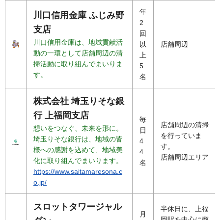
年
川口信用金庫 ふじみ野
2
支店
回
川口信用金庫は、地域貢献活
以
店舗周辺
動の一環として店舗周辺の清
上
掃活動に取り組んでまいりま
5
す。
名
株式会社 埼玉りそな銀
行 上福岡支店
毎
店舗周辺の清掃
想いをつなぐ、未来を形に。
日
を行っていま
埼玉りそな銀行は、地域の皆
4
す。
様への感謝を込めて、地域美
4
店舗周辺エリア
化に取り組んでまいります。
名
https://www.saitamaresona.c
o.jp/
スロットタワージャル
半休日に、上福
月
岡駅を中心に商