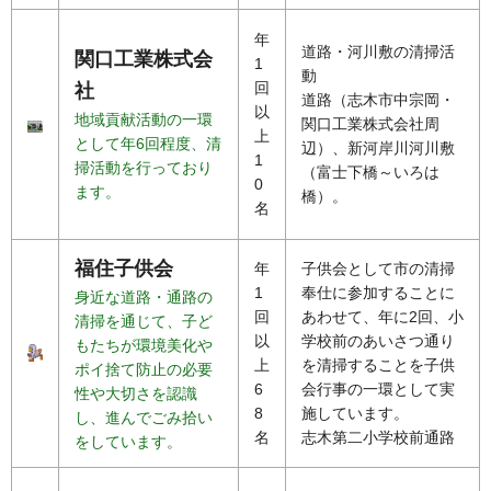
年
道路・河川敷の清掃活
関口工業株式会
1
動
回
社
道路（志木市中宗岡・
以
地域貢献活動の一環
関口工業株式会社周
上
として年6回程度、清
辺）、新河岸川河川敷
1
掃活動を行っており
（富士下橋～いろは
0
ます。
橋）。
名
福住子供会
年
子供会として市の清掃
1
奉仕に参加することに
身近な道路・通路の
回
あわせて、年に2回、小
清掃を通じて、子ど
以
学校前のあいさつ通り
もたちが環境美化や
上
を清掃することを子供
ポイ捨て防止の必要
6
会行事の一環として実
性や大切さを認識
8
施しています。
し、進んでごみ拾い
名
志木第二小学校前通路
をしています。