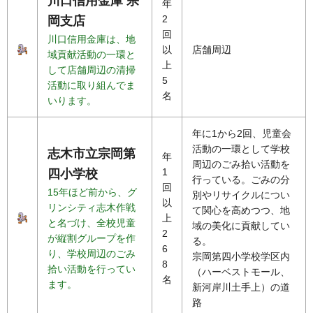
川口信用金庫 宗
年
2
岡支店
回
川口信用金庫は、地
以
店舗周辺
域貢献活動の一環と
上
して店舗周辺の清掃
5
活動に取り組んでま
名
いります。
年に1から2回、児童会
活動の一環として学校
志木市立宗岡第
年
周辺のごみ拾い活動を
1
四小学校
行っている。ごみの分
回
15年ほど前から、グ
別やリサイクルについ
以
リンシティ志木作戦
て関心を高めつつ、地
上
と名づけ、全校児童
域の美化に貢献してい
2
が縦割グループを作
る。
6
り、学校周辺のごみ
宗岡第四小学校学区内
8
拾い活動を行ってい
（ハーベストモール、
名
ます。
新河岸川土手上）の道
路