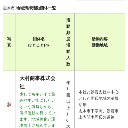
志木市 地域清掃活動団体一覧
活
動
頻
写
団体名
度
活動内容
真
ひとことPR
活
活動地域
動
人
数
大村商事株式会
年
社
1
本社と朝霞支社を中心
少しでもキレイで住
回
とした周辺地域の清掃
みやすい街にしたい
以
活動
という気持ちから、
上
志木市下宗岡、朝霞市
清掃活動を行ってい
1
上内間木周辺の道路
ます。地域美化と環
0
境向上に努めていま
名