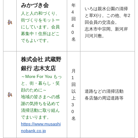
みかづき会
年
いろは親水公園の清掃
4
人と人の和づくり、
と草刈り。この他、年2
回
街づくりをモットー
回会員の交流会。
4
にしています。会員
志木市中宗岡。新河岸
0
募集中！住所はどこ
川河川敷。
名
でもよいです。
株式会社 武蔵野
銀行 志木支店
月
～More For You もっ
1
と、街・暮らし・笑
回
顔のために～
以
道路などの清掃活動
地域の皆さまへの感
上
各店舗の周辺道路等
謝の気持ちを込めて
3
清掃活動に取り組ん
0
でまいります。
名
https://www.musashi
nobank.co.jp