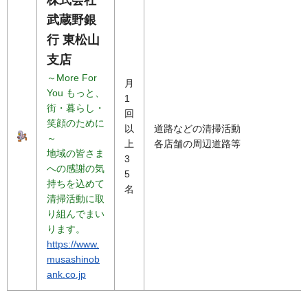
武蔵野銀
行 東松山
支店
～More For
月
You もっと、
1
街・暮らし・
回
笑顔のために
以
道路などの清掃活動
～
上
各店舗の周辺道路等
地域の皆さま
3
への感謝の気
5
持ちを込めて
名
清掃活動に取
り組んでまい
ります。
https://www.
musashinob
ank.co.jp