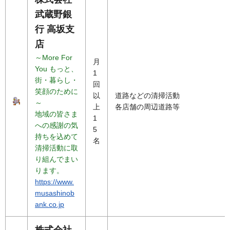
武蔵野銀
行 高坂支
店
～More For
月
You もっと、
1
街・暮らし・
回
笑顔のために
以
道路などの清掃活動
～
上
各店舗の周辺道路等
地域の皆さま
1
への感謝の気
5
持ちを込めて
名
清掃活動に取
り組んでまい
ります。
https://www.
musashinob
ank.co.jp
株式会社