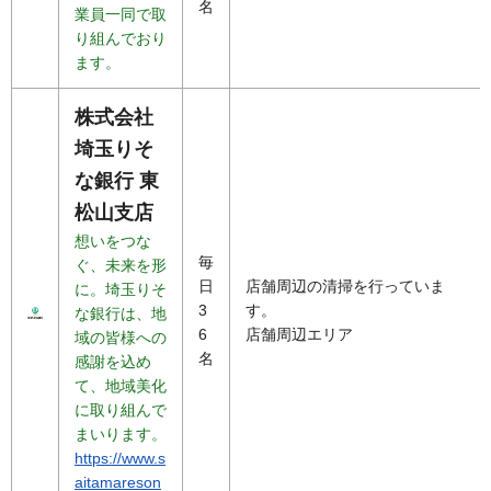
名
業員一同で取
り組んでおり
ます。
株式会社
埼玉りそ
な銀行 東
松山支店
想いをつな
毎
ぐ、未来を形
日
店舗周辺の清掃を行っていま
に。埼玉りそ
3
す。
な銀行は、地
6
店舗周辺エリア
域の皆様への
名
感謝を込め
て、地域美化
に取り組んで
まいります。
https://www.s
aitamareson