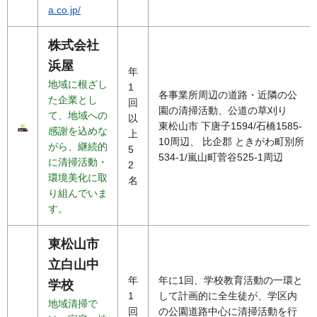
a.co.jp/
株式会社
浜屋
年
地域に根ざし
1
各事業所周辺の道路・近隣の公
た企業とし
回
園の清掃活動、公道の草刈り
て、地域への
以
東松山市 下唐子1594/石橋1585-
感謝を込めな
上
10周辺、 比企郡 ときがわ町別所
がら、継続的
5
534-1/嵐山町菅谷525-1周辺
に清掃活動・
2
環境美化に取
名
り組んでいま
す。
東松山市
立白山中
年
年に1回、学校教育活動の一環と
学校
1
して計画的に全生徒が、学区内
地域清掃で
回
の公園道路中心に清掃活動を行