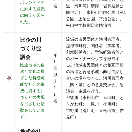
ボランティア
名
道、滑川河川清掃（岩鼻運動公
に対する意識
園付近）、東松山市内公園（第1
の向上が図ら
公園、上沼公園、下沼公園）、
れた。
松山中学校周辺道路清掃
流域の市民団体と河川管理者、
比企の川
流域市町村、関係者（事業者、
づくり協
利水関係者）、学識経験者等と
年
議会
のパートナーシップを形成す
1
比企地域の自
る。流域市民団体との相互理解
回
然と文化に根
の増進と合意形成へ向けて話し
以
ざした持続可
合いの場をつくる。河川管理者
上
能な社会の形
（国・県）との意見交換会、懇
2
成に資する川
談会、協議を行う。
1
づくりの実現
都幾川（東松山市、嵐山町、と
名
を目ざした活
きがわ町）。槻川（小川町）。
動をしていま
市野川（滑川町、東松山市、吉
す。
見町）
株式会社