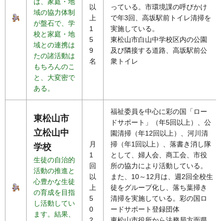
は、家庭・地
以
っている。市環境課の呼びかけ
域の協力体制
上
で年3回、高坂駅前トイレ清掃を
が盤石で、学
1
実施している。
校と家庭・地
5
東松山市白山中学校区内の公園
域との連携は
9
及び隣接する道路、高坂駅前公
たの諸活動は
名
衆トイレ
もちろんのこ
と、大変密で
ある。
福祉委員を中心に彩の国「ロー
東松山市
ドサポート」（年5回以上）、公
立松山中
園清掃（年12回以上）、河川清
月
掃（年1回以上）、落書き消し隊
学校
1
として、婦人会、商工会、市役
生徒の自治的
回
所の協力により活動している。
活動の推進と
以
また、10～12月は、週2回全校生
心豊かな生徒
上
徒をグループ化し、落ち葉掃き
の育成を目指
5
清掃を実施している。彩の国ロ
し活動してい
0
ードサポート登録団体
ます。結果、
2
東松山市役所から法務局方面県