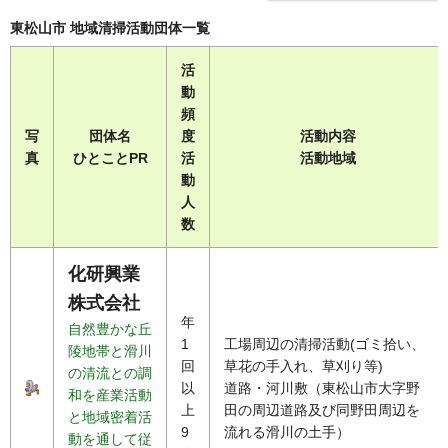
東松山市 地域清掃活動団体一覧
活
動
頻
写
団体名
度
活動内容
真
ひとことPR
活
活動地域
動
人
数
化研興業
株式会社
年
自然豊かな丘
1
工場周辺の清掃活動(ゴミ拾い、
陵地帯と滑川
回
草花の手入れ、草刈り等)
の清流との調
以
道路・河川敷（東松山市大字野
和を産業活動
上
田の周辺道路及び同野田周辺を
と地域密着活
9
流れる滑川の土手）
動を通して従