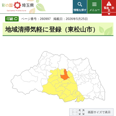
彩の国 埼玉県
緊急・防
情報を探す
メニュー
災
ページ番号：260997
掲載日：2026年5月25日
地域清掃気軽に登録（東松山市）
画面サイズで表示