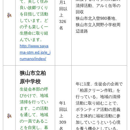
て、美しく住み
月1
清掃活動、アルミ缶等の
良い故郷づくり
回以
回収
を目指して活動
上
狭山市北入曽980番地、
しています。ど
326
狭山市立入間野小学校周
の子も楽しく一
名
辺道路
生懸命に取り組
んでいます。
http://www.saya
ma-stm.ed.jp/e_i
rumano/index/
狭山市立柏
原中学校
年に1度、生徒会の企画で
生徒会本部の呼
「柏原クリーン作戦」を
びかけで、地域
行っている。地域の清掃
清掃を行ってい
年1
活動に取り組むことで、
ます。この活動
回以
ボランティア活動の意義
を通して、地域
上
と主体的に福祉活動に参
の一員であるこ
309
加していこうという心境
とを自覚し、暮
名
を養う機会としている。