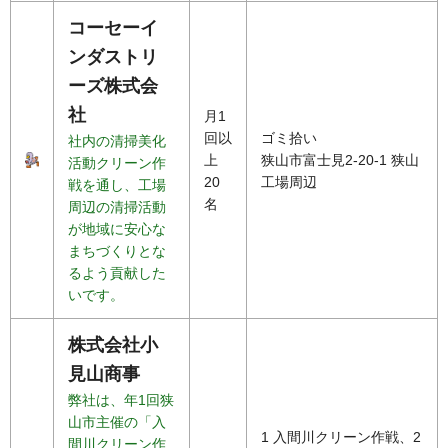
コーセーイ
ンダストリ
ーズ株式会
社
月1
回以
ゴミ拾い
社内の清掃美化
上
狭山市富士見2-20-1 狭山
活動クリーン作
20
工場周辺
戦を通し、工場
名
周辺の清掃活動
が地域に安心な
まちづくりとな
るよう貢献した
いです。
株式会社小
見山商事
弊社は、年1回狭
山市主催の「入
1 入間川クリーン作戦、2
間川クリーン作