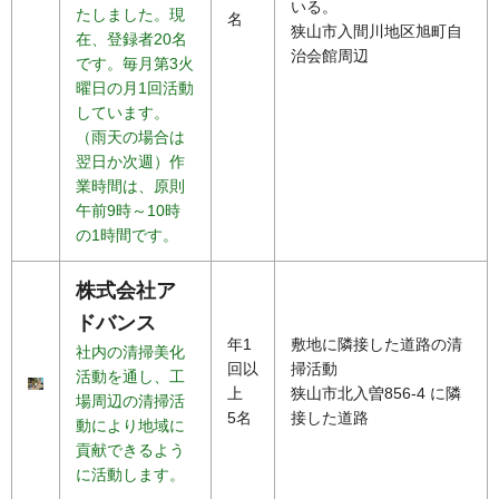
いる。
たしました。現
名
狭山市入間川地区旭町自
在、登録者20名
治会館周辺
です。毎月第3火
曜日の月1回活動
しています。
（雨天の場合は
翌日か次週）作
業時間は、原則
午前9時～10時
の1時間です。
株式会社ア
ドバンス
年1
敷地に隣接した道路の清
社内の清掃美化
回以
掃活動
活動を通し、工
上
狭山市北入曽856-4 に隣
場周辺の清掃活
5名
接した道路
動により地域に
貢献できるよう
に活動します。