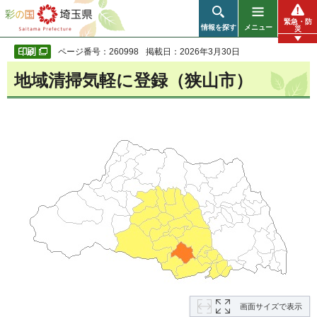
彩の国 埼玉県
緊急・防
情報を探す
メニュー
災
ページ番号：260998
掲載日：2026年3月30日
地域清掃気軽に登録（狭山市）
画面サイズで表示