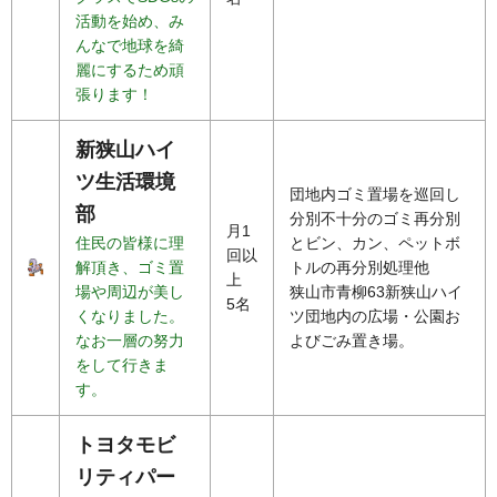
活動を始め、み
んなで地球を綺
麗にするため頑
張ります！
新狭山ハイ
ツ生活環境
団地内ゴミ置場を巡回し
部
分別不十分のゴミ再分別
月1
住民の皆様に理
とビン、カン、ペットボ
回以
解頂き、ゴミ置
トルの再分別処理他
上
場や周辺が美し
狭山市青柳63新狭山ハイ
5名
くなりました。
ツ団地内の広場・公園お
なお一層の努力
よびごみ置き場。
をして行きま
す。
トヨタモビ
リティパー