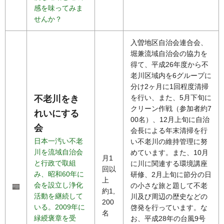
感を味ってみま
せんか？
入曽地区自治会連合会、
堀兼流域自治会の協力を
得て、平成26年度から不
老川区域内を6グループに
分け2ヶ月に1回程度清掃
を行い、また、5月下旬に
不老川をき
クリーン作戦（参加者約7
れいにする
00名）、12月上旬に自治
会
会長による年末清掃を行
日本一汚い不老
い不老川の維持管理に努
川を流域自治会
めています。また、10月
月1
と行政で取組
に川に関連する環境講座
回以
み、昭和60年に
研修、2月上旬に節分の日
上
会を設立し浄化
の小さな旅と題して不老
約1,
活動を継続して
川及び周辺の歴史などの
200
いる。2009年に
啓発を行っています。な
名
緑綬褒章を受
お、平成28年の台風9号