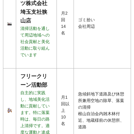
ツ株式会社
埼玉支社狭
月2
回
ゴミ拾い
山店
14
会社周辺
清掃活動を通し
名
て周辺地域への
社会貢献と美化
活動に取り組ん
でいます
フリークリ
ーン活動部
自主的に実践
急傾斜地下道路及び休憩
月1
し、地域美化活
所兼用空地の除草、落葉
回以
動に貢献してい
の清掃
上
ます。特に落葉
根山自治会内雑木林付
10
時は、毎日の路
近、地蔵様前の休憩所、
名
上清掃です。適
道路
度な運動と達成