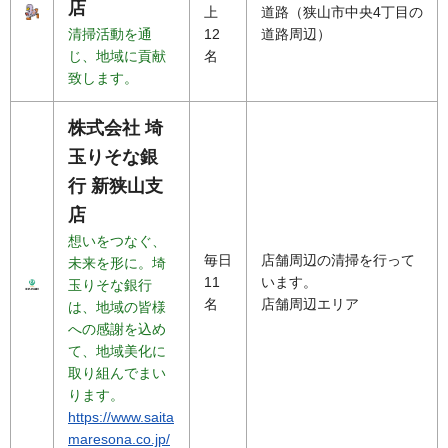
店
上
道路（狭山市中央4丁目の
清掃活動を通
12
道路周辺）
じ、地域に貢献
名
致します。
株式会社 埼
玉りそな銀
行 新狭山支
店
想いをつなぐ、
毎日
店舗周辺の清掃を行って
未来を形に。埼
11
います。
玉りそな銀行
名
店舗周辺エリア
は、地域の皆様
への感謝を込め
て、地域美化に
取り組んでまい
ります。
https://www.saita
maresona.co.jp/