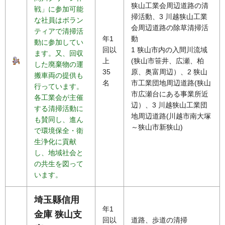
狭山工業会周辺道路の清
戦」に参加可能
掃活動、3 川越狭山工業
な社員はボラン
会周辺道路の除草清掃活
ティアで清掃活
年1
動
動に参加してい
回以
1 狭山市内の入間川流域
ます。又、回収
上
(狭山市笹井、広瀬、柏
した廃棄物の運
35
原、奥富周辺）、2 狭山
搬車両の提供も
名
市工業団地周辺道路(狭山
行っています。
市広瀬台にある事業所近
各工業会が主催
辺）、3 川越狭山工業団
する清掃活動に
地周辺道路(川越市南大塚
も賛同し、進ん
～狭山市新狭山)
で環境保全・衛
生浄化に貢献
し、地域社会と
の共生を図って
います。
埼玉縣信用
年1
金庫 狭山支
回以
道路、歩道の清掃