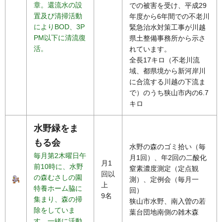
章。還流水の設
での被害を受け、平成29
置及び清掃活動
年度から6年間での不老川
によりBOD、3P
緊急治水対策工事が川越
PM以下に清流復
県土整備事務所から示さ
活。
れています。
全長17キロ（不老川流
域、都県境から新河岸川
に合流する川越の下流ま
で）のうち狭山市内の6.7
キロ
水野緑をま
もる会
水野の森のゴミ拾い（毎
毎月第2木曜日午
月1回）、年2回の二酸化
月1
前10時に、水野
窒素濃度測定（定点観
回以
の森むさしの園
測）、定例会（毎月一
上
特養ホーム脇に
回）
9名
集まり、森の掃
狭山市水野、南入曽の若
除をしていま
葉台団地南側の雑木森
す。一緒に活動