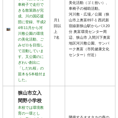
美化活動（ゴミ拾い）、
車椅子で走行で
車椅子の補助活動。
きる散策路が完
河川敷・広場／公園（狭
成、川の国応援
月1
山市上奥富897-1 西武新
団に登録、平成2
回以
宿線新狭山駅からバス20
4年11月から河
上
分 奥富環境センター周
川敷公園の環境
7名
辺、狭山市 入間川下奥富
の美化活動、ご
地区河川敷公園、サンパ
みゼロを目指し
ーク奥富（市民健康文化
て活動していま
センター）付近）
す。又公園のに
ぎわい創出に
「しだれ桜」の
苗木を5本植付ま
した。
狭山市立入
間野小学校
本校では環境教
育の一環とし
隣接するオオタカの森の