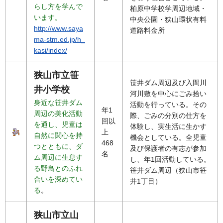
らし方を学んで
柏原中学校学周辺地域・
います。
中央公園・狭山環状有料
http://www.saya
道路料金所
ma-stm.ed.jp/h_
kasi/index/
狭山市立笹
笹井ダム周辺及び入間川
井小学校
河川敷を中心にごみ拾い
身近な笹井ダム
活動を行っている。その
年1
周辺の美化活動
際、ごみの分別の仕方を
回以
を通し、児童は
体験し、実生活に生かす
上
自然に関心を持
機会としている。全児童
468
つとともに、ダ
及び保護者の有志が参加
名
ム周辺に生息す
し、年1回活動している。
る野鳥とのふれ
笹井ダム周辺（狭山市笹
合いを深めてい
井1丁目）
る
。
狭山市立山