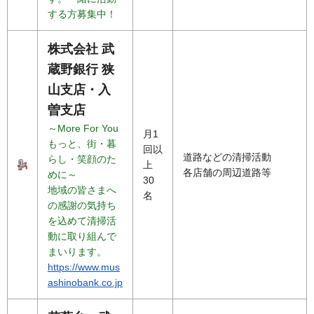
する方募集中！
株式会社 武
蔵野銀行 狭
山支店・入
曽支店
～More For You
月1
もっと、街・暮
回以
道路などの清掃活動
らし・笑顔のた
上
各店舗の周辺道路等
めに～
30
地域の皆さまへ
名
の感謝の気持ち
を込めて清掃活
動に取り組んで
まいります。
https://www.mus
ashinobank.co.jp