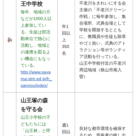
不老川をきれいにする会
王中学校
主催の「不老川クリーン
毎年、地域の方
作戦」に毎年参加し、集
などが1000人以
合場所、式典会場として
上参加してい
年1
学校を開放するととも
る。生徒は部活
回以
に、教職員や生徒も除草
動単位で熱心に
上
やゴミ拾い、式典のアト
活動し、地域と
350
ラクション等ボランティ
の連携を図るよ
名
ア活動を行っている。
い機会にもなっ
山王中学校付近の不老川
ている。
周辺地域（狭山市南入
http://www.saya
曽）
ma-stm.ed.jp/h_
sannou/index/
山王塚の森
を守る会
山王小学校の子
どもたちには
週1
良好な都市環境を確保す
「山王林」と呼
回以
るため、所有者の申し出