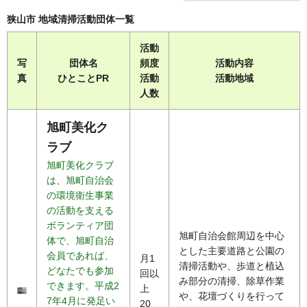
狭山市 地域清掃活動団体一覧
活動
写
団体名
頻度
活動内容
真
ひとことPR
活動
活動地域
人数
旭町美化ク
ラブ
旭町美化クラブ
は、旭町自治会
の環境衛生事業
の活動を支える
ボランティア団
旭町自治会館周辺を中心
体で、旭町自治
とした主要道路と公園の
会員であれば、
月1
清掃活動や、歩道と植込
どなたでも参加
回以
み部分の清掃、除草作業
できます。平成2
上
や、花壇づくりを行って
7年4月に発足い
20