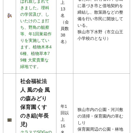
ばれ親しまれて
上
に基づき市と借地契約を
きました。理科
13
締結し、散策路などの整
の学習及び、し
名
備を行い市民に開放して
いたけのこま打
（会
いる。
ち、野鳥の観察
員数
狭山市下水野（市立山王
等、年1回巣箱作
38
小学校のとなり）
りを実施してい
名）
ます。植物木本4
6種、植物草本7
9種 大変貴重な
緑地です。
社会福祉法
人 風の会 風
の森みどり
年1
保育園くす
狭山市内の公園・河川敷
回以
のき組(年長
の清掃・保育園内の草む
上
しり
児)
16
保育園周辺の公園・林地
クラスでSDGsの
名