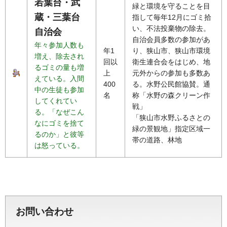
若葉台・武
緑と環境を守ることを目
蔵・三葉台
指して毎年12月にゴミ拾
い、不法投棄物の除去。
自治会
自治会員多数の参加があ
年々参加人数も
年1
り、狭山市、狭山市環境
増え、除去され
回以
衛生連合会をはじめ、地
るゴミの量も増
上
元外からの参加も多数あ
えている。入間
400
る。水野公民館協賛。通
中の生徒も参加
名
称「水野の森クリーン作
してくれてい
戦」
る。「なぜこん
「狭山市水野ふるさとの
なにゴミを捨て
緑の景観地」指定区域一
るのか」と彼等
帯の道路、林地
は怒っている。
お問い合わせ