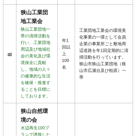
狭山工業団
地工業会
狭山工業団地一
工業団地工業会の環境美
帯の清掃活動を
化事業の一環として会員
年1
行い、工業団地
企業の事業所ごと敷地周
回以
周辺及び地域社
辺道路を年1回定期的に清
上
会の美化及び環
掃活動を行っています。
100
境保全に貢献
狭山市狭山工業団地（狭
名
し、地域の人々
山市広瀬台及び柏原）一
の健康的な生活
帯
を確保・推進す
ることを目標に
しております。
狭山自然環
境の会
水辺再生100プ
ランで誘致した