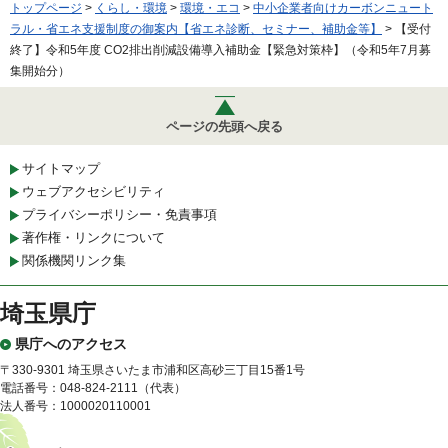
トップページ
>
くらし・環境
>
環境・エコ
>
中小企業者向けカーボンニュート
ラル・省エネ支援制度の御案内【省エネ診断、セミナー、補助金等】
> 【受付
終了】令和5年度 CO2排出削減設備導入補助金【緊急対策枠】（令和5年7月募
集開始分）
ページの先頭へ戻る
サイトマップ
ウェブアクセシビリティ
プライバシーポリシー・免責事項
著作権・リンクについて
関係機関リンク集
埼玉県庁
県庁へのアクセス
〒330-9301 埼玉県さいたま市浦和区高砂三丁目15番1号
電話番号：048-824-2111（代表）
法人番号：1000020110001