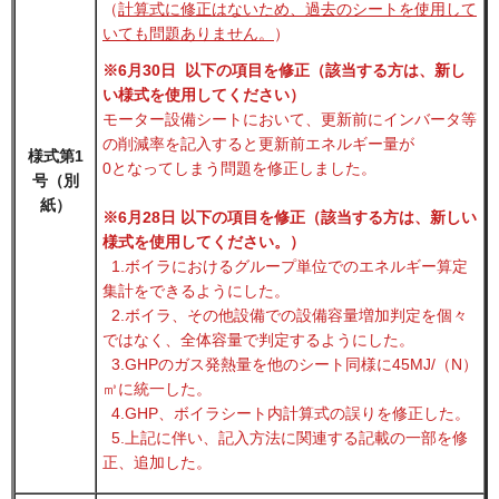
（
計算式に修正はないため、過去のシートを使用して
いても問題ありません。
）
※6月30日 以下の項目を修正（該当する方は、新し
い様式を使用してください）
モーター設備シートにおいて、更新前にインバータ等
の削減率を記入すると更新前エネルギー量が
様式第1
0となってしまう問題を修正しました。
号（別
紙）
※6月28日 以下の項目を修正（該当する方は、新しい
様式を使用してください。）
1.ボイラにおけるグループ単位でのエネルギー算定
集計をできるようにした。
2.ボイラ、その他設備での設備容量増加判定を個々
ではなく、全体容量で判定するようにした。
3.GHPのガス発熱量を他のシート同様に45MJ/（N）
㎥に統一した。
4.GHP、ボイラシート内計算式の誤りを修正した。
5.上記に伴い、記入方法に関連する記載の一部を修
正、追加した。