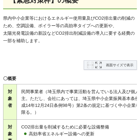
【緊急対策枠】の概要
県内中小企業等におけるエネルギー使用量及びCO2排出量の削減の
ため、空調設備、ボイラー等の高効率タイプへの更新や、
太陽光発電設備の新設などCO2排出削減設備の導入に要する経費の
一部を補助します。
画面サイズで表示
〇概要
対
民間事業者（埼玉県内で事業活動を営んでいる法人及び個人
象
主。ただし、会社にあっては、埼玉県中小企業振興基本条例
者
成14年12月24日条例98号）第2条の規定に基づく中小企業
限る。）
対
CO2排出量を削減するために必要な設備整備
象
高効率省エネルギー設備への更新