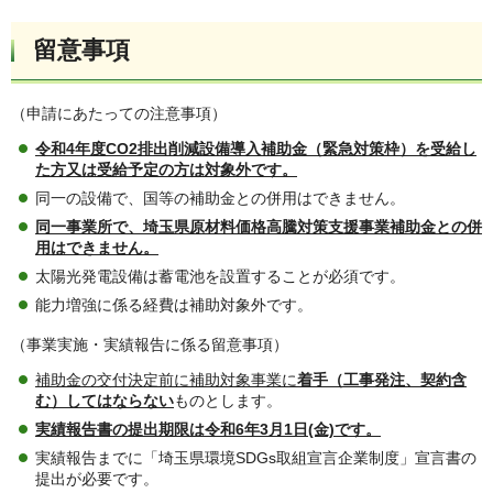
留意事項
（申請にあたっての注意事項）
令和4年度CO2排出削減設備導入補助金（緊急対策枠）を受給し
た方又は受給予定の方は対象外です。
同一の設備で、国等の補助金との併用はできません。
同一事業所で、埼玉県原材料価格高騰対策支援事業補助金との併
用はできません。
太陽光発電設備は蓄電池を設置することが必須です。
能力増強に係る経費は補助対象外です。
（事業実施・実績報告に係る留意事項）
補助金の交付決定前に補助対象事業に
着手（工事発注、契約含
む）してはならない
ものとします。
実績報告書の提出期限は令和6年3月1日(金)です。
実績報告までに「埼玉県環境SDGs取組宣言企業制度」宣言書の
提出が必要です。