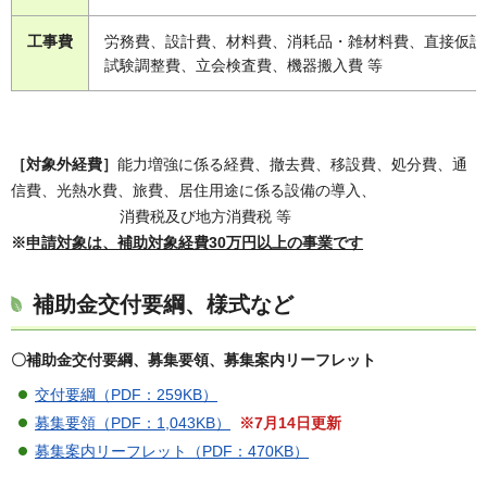
工事費
労務費、設計費、材料費、消耗品・雑材料費、直接仮設
試験調整費、立会検査費、機器搬入費 等
［対象外経費］
能力増強に係る経費、撤去費、移設費、処分費、通
信費、光熱水費、旅費、居住用途に係る設備の導入、
消費税及び地方消費税 等
※
申請対象は、補助対象経費30万円以上の事業です
補助金交付要綱、様式など
〇補助金交付要綱、募集要領、募集案内リーフレット
交付要綱（PDF：259KB）
募集要領（PDF：1,043KB）
※7月14日更新
募集案内リーフレット（PDF：470KB）