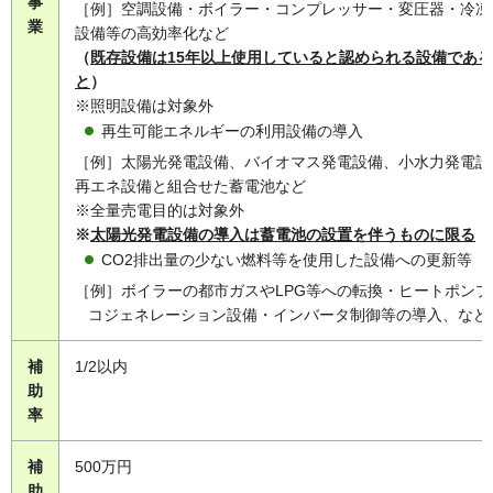
事
［例］空調設備・ボイラー・コンプレッサー・変圧器・冷凍
業
設備等の高効率化など
（
既存設備は15年以上使用していると認められる設備であ
と
）
※照明設備は対象外
再生可能エネルギーの利用設備の導入
［例］太陽光発電設備、バイオマス発電設備、小水力発電設
再エネ設備と組合せた蓄電池など
※全量売電目的は対象外
※
太陽光発電設備の導入は蓄電池の設置を伴うものに限る
CO2排出量の少ない燃料等を使用した設備への更新等
［例］ボイラーの都市ガスやLPG等への転換・ヒートポンプ
コジェネレーション設備・インバータ制御等の導入、など
補
1/2以内
助
率
補
500万円
助