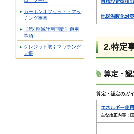
ロゴマーク
目標設定型排出
カーボンオフセット・マッ
地球温暖化対策
チング事業
【第4削減計画期間】適用
事項
2.特
クレジット取引マッチング
支援
算定・認
算定・認定のガ
エネルギー使用
主な改正内容：