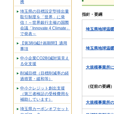
携
埼玉県の目標設定型排出量
指針・要綱
取引制度を「世界」に発
信！～世界銀行主催の国際
会議「Innovate 4 Climate」
埼玉県地球温暖
で発表～
【第3削減計画期間】適用
埼玉県地球温暖
事項
中小企業CO2削減対策見え
る化支援
大規模事業所に
削減目標（目標削減率の経
過措置・緩和等）
（
従前の要
綱
中小クレジット創出支援
（第三者検証の受検費用を
補助しています）
大規模事業所の
埼玉県カーボンオフセット