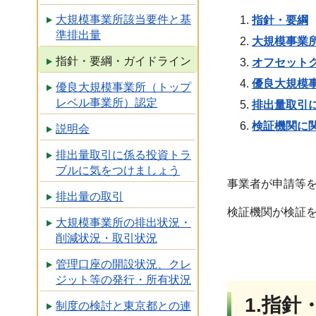
大規模事業所該当要件と基
指針・要綱
準排出量
大規模事業
指針・要綱・ガイドライン
オフセット
優良大規模
優良大規模事業所（トップ
レベル事業所）認定
排出量取引
検証機関に
説明会
排出量取引に係る投資トラ
ブルに気をつけましょう
事業者が申請等
排出量の取引
検証機関が検証
大規模事業所の排出状況・
削減状況・取引状況
管理口座の開設状況、クレ
ジット等の発行・所有状況
1.指針
制度の検討と東京都との連