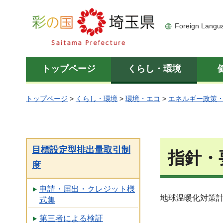
彩の国 埼玉県
Foreign Langu
トップページ
くらし・環境
トップページ
>
くらし・環境
>
環境・エコ
>
エネルギー政策
目標設定型排出量取引制
指針・
度
申請・届出・クレジット様
地球温暖化対策
式集
第三者による検証