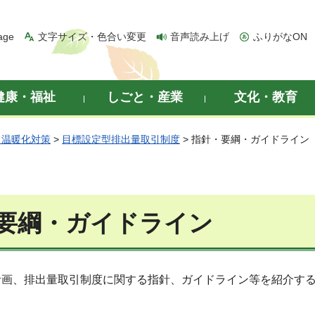
age
文字サイズ・色合い変更
音声読み上げ
ふりがなON
健康・福祉
しごと・産業
文化・教育
・温暖化対策
>
目標設定型排出量取引制度
> 指針・要綱・ガイドライン
要綱・ガイドライン
計画、排出量取引制度に関する指針、ガイドライン等を紹介す