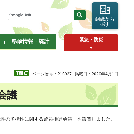
組織から
探す
緊急・防災
県政情報・統計
ページ番号：216927
掲載日：2026年4月1日
会議
県性の多様性に関する施策推進会議」を設置しました。