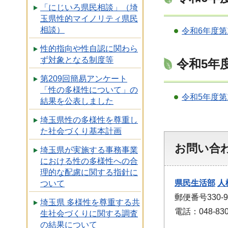
「にじいろ県民相談」（埼
玉県性的マイノリティ県民
相談）
令和6年度
性的指向や性自認に関わら
ず対象となる制度等
令和5年
第209回簡易アンケート
「性の多様性について」の
令和5年度
結果を公表しました
埼玉県性の多様性を尊重し
た社会づくり基本計画
お問い合
埼玉県が実施する事務事業
における性の多様性への合
理的な配慮に関する指針に
県民生活部
人
ついて
郵便番号330
埼玉県 多様性を尊重する共
電話：048-830
生社会づくりに関する調査
の結果について