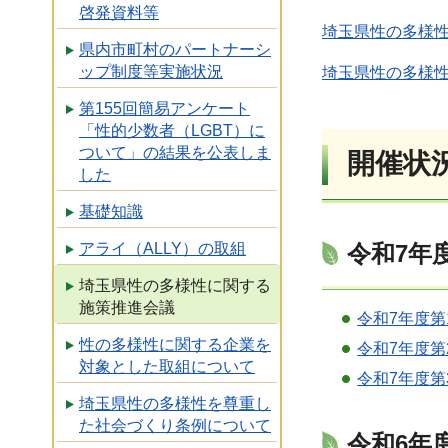
啓発資料等
埼玉県性の多様性
県内市町村のパートナーシ
ップ制度等実施状況
埼玉県性の多様性
第155回簡易アンケート
「性的少数者（LGBT）に
ついて」の結果を公表しま
開催状
した
基礎知識
令和7年
アライ（ALLY）の取組
埼玉県性の多様性に関する
施策推進会議
令和7年度
性の多様性に関する企業を
令和7年度
対象とした取組について
令和7年度
埼玉県性の多様性を尊重し
た社会づくり条例について
令和6年