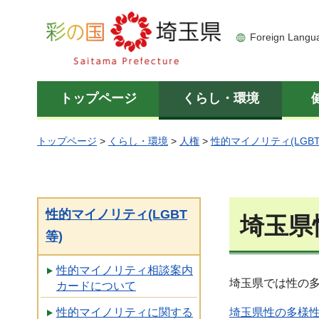
彩の国 埼玉県
Foreign Langu
トップページ
くらし・環境
トップページ
>
くらし・環境
>
人権
>
性的マイノリティ(LGBT
性的マイノリティ(LGBT
埼玉県
等)
性的マイノリティ相談案内
埼玉県では性の
カードについて
埼玉県性の多様性
性的マイノリティに関する