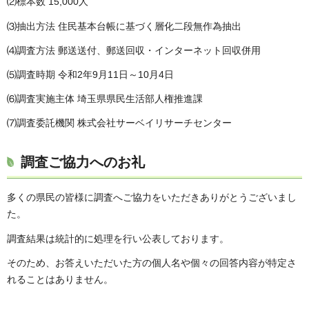
⑵標本数 15,000人
⑶抽出方法 住民基本台帳に基づく層化二段無作為抽出
⑷調査方法 郵送送付、郵送回収・インターネット回収併用
⑸調査時期 令和2年9月11日～10月4日
⑹調査実施主体 埼玉県県民生活部人権推進課
⑺調査委託機関 株式会社サーベイリサーチセンター
調査ご協力へのお礼
多くの県民の皆様に調査へご協力をいただきありがとうございまし
た。
調査結果は統計的に処理を行い公表しております。
そのため、お答えいただいた方の個人名や個々の回答内容が特定さ
れることはありません。