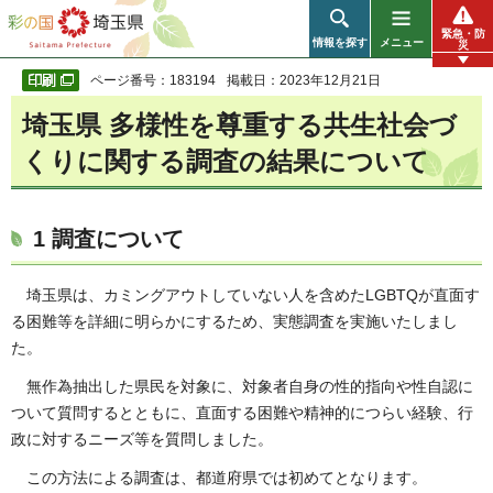
彩の国 埼玉県
緊急・防
情報を探す
メニュー
災
ページ番号：183194
掲載日：2023年12月21日
埼玉県 多様性を尊重する共生社会づ
くりに関する調査の結果について
1 調査について
埼玉県は、カミングアウトしていない人を含めたLGBTQが直面す
る困難等を詳細に明らかにするため、実態調査を実施いたしまし
た。
無作為抽出した県民を対象に、対象者自身の性的指向や性自認に
ついて質問するとともに、直面する困難や精神的につらい経験、行
政に対するニーズ等を質問しました。
この方法による調査は、都道府県では初めてとなります。