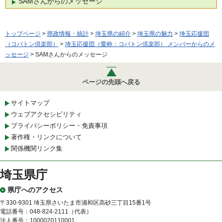
SAMさんからのメッセージ
トップページ
>
県政情報・統計
>
埼玉県の紹介
>
埼玉県の魅力
>
埼玉応援団
（コバトン倶楽部）
>
埼玉応援団（愛称：コバトン倶楽部） メンバーからのメ
ッセージ
> SAMさんからのメッセージ
ページの先頭へ戻る
サイトマップ
ウェブアクセシビリティ
プライバシーポリシー・免責事項
著作権・リンクについて
関係機関リンク集
埼玉県庁
県庁へのアクセス
〒330-9301 埼玉県さいたま市浦和区高砂三丁目15番1号
電話番号：048-824-2111（代表）
法人番号：1000020110001