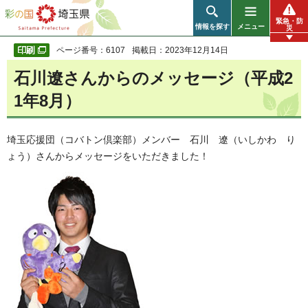
彩の国 埼玉県
緊急・防
情報を探す
メニュー
災
ページ番号：6107
掲載日：2023年12月14日
石川遼さんからのメッセージ（平成2
1年8月）
埼玉応援団（コバトン倶楽部）メンバー 石川 遼（いしかわ り
ょう）さんからメッセージをいただきました！