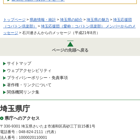
トップページ
>
県政情報・統計
>
埼玉県の紹介
>
埼玉県の魅力
>
埼玉応援団
（コバトン倶楽部）
>
埼玉応援団（愛称：コバトン倶楽部） メンバーからのメ
ッセージ
> 石川遼さんからのメッセージ（平成21年8月）
ページの先頭へ戻る
サイトマップ
ウェブアクセシビリティ
プライバシーポリシー・免責事項
著作権・リンクについて
関係機関リンク集
埼玉県庁
県庁へのアクセス
〒330-9301 埼玉県さいたま市浦和区高砂三丁目15番1号
電話番号：048-824-2111（代表）
法人番号：1000020110001