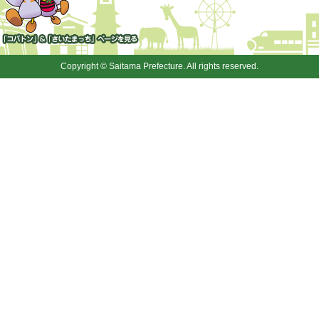
「コバトン」&「さいたまっ
ち」
Copyright © Saitama Prefecture. All rights reserved.