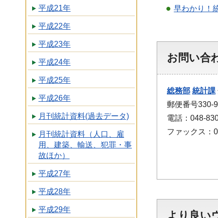
平成21年
早わかり！
平成22年
平成23年
お問い合
平成24年
平成25年
総務部
統計課
平成26年
郵便番号330
月刊統計資料(過去データ)
電話：048-830
ファックス：048
月刊統計資料（人口、雇
用、建築、輸送、犯罪・事
故ほか）
平成27年
平成28年
平成29年
より良い