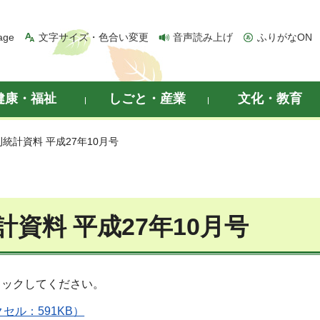
age
文字サイズ・色合い変更
音声読み上げ
ふりがなON
健康・福祉
しごと・産業
文化・教育
刊統計資料 平成27年10月号
計資料 平成27年10月号
リックしてください。
セル：591KB）