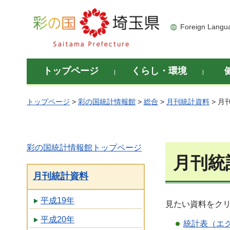
彩の国 埼玉県
Foreign Langu
トップページ
くらし・環境
トップページ
>
彩の国統計情報館
>
総合
>
月刊統計資料
> 月
彩の国統計情報館トップページ
月刊統
月刊統計資料
平成19年
見たい資料をク
平成20年
統計表（エク