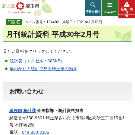
彩の国 埼玉県
緊急・防
情報を探す
メニュー
災
ページ番号：124402
掲載日：2021年2月10日
月刊統計資料 平成30年2月号
見たい資料をクリックしてください。
統計表（エクセル：685KB）
早わかり！統計で見る埼玉県の動き
お問い合わせ
総務部
統計課
企画指導・統計資料担当
郵便番号330-9301 埼玉県さいたま市浦和区高砂三丁目15番1
号 本庁舎2階
電話：
048-830-2305