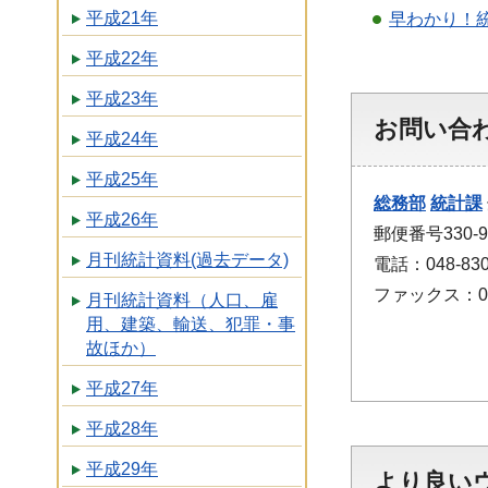
平成21年
早わかり！
平成22年
平成23年
お問い合
平成24年
平成25年
総務部
統計課
平成26年
郵便番号330
月刊統計資料(過去データ)
電話：048-830
ファックス：048
月刊統計資料（人口、雇
用、建築、輸送、犯罪・事
故ほか）
平成27年
平成28年
平成29年
より良い