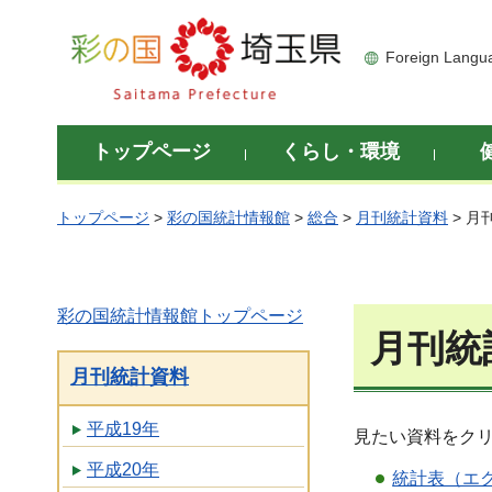
彩の国 埼玉県
Foreign Langu
トップページ
くらし・環境
トップページ
>
彩の国統計情報館
>
総合
>
月刊統計資料
> 月
彩の国統計情報館トップページ
月刊統
月刊統計資料
平成19年
見たい資料をク
平成20年
統計表（エク