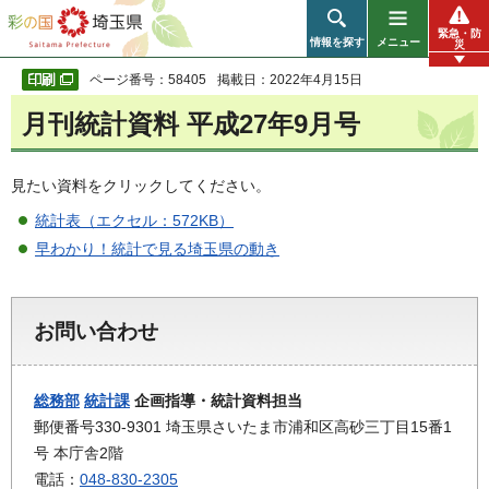
彩の国 埼玉県
緊急・防
情報を探す
メニュー
災
ページ番号：58405
掲載日：2022年4月15日
月刊統計資料 平成27年9月号
見たい資料をクリックしてください。
統計表（エクセル：572KB）
早わかり！統計で見る埼玉県の動き
お問い合わせ
総務部
統計課
企画指導・統計資料担当
郵便番号330-9301 埼玉県さいたま市浦和区高砂三丁目15番1
号 本庁舎2階
電話：
048-830-2305