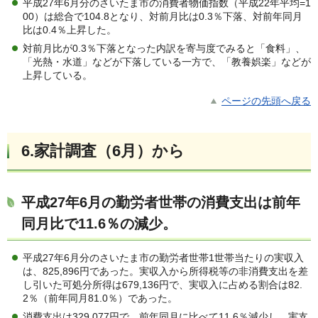
平成27年6月分のさいたま市の消費者物価指数（平成22年平均=1
00）は総合で104.8となり、対前月比は0.3％下落、対前年同月
比は0.4％上昇した。
対前月比が0.3％下落となった内訳を寄与度でみると「食料」、
「光熱・水道」などが下落している一方で、「教養娯楽」などが
上昇している。
ページの先頭へ戻る
6.家計調査（6月）から
平成27年6月の勤労者世帯の消費支出は前年
同月比で11.6％の減少。
平成27年6月分のさいたま市の勤労者世帯1世帯当たりの実収入
は、825,896円であった。実収入から所得税等の非消費支出を差
し引いた可処分所得は679,136円で、実収入に占める割合は82.
2％（前年同月81.0％）であった。
消費支出は329,077円で、前年同月に比べて11.6％減少し、実支