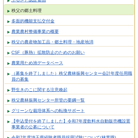
秩父の郷土料理
多面的機能支払交付金
農業農村整備事業の概要
秩父の農産物加工品・郷土料理・地産地消
CSF（豚熱）拡散防止のためのお願い
農業用ため池データベース
（募集を終了しました）秩父農林振興センター会計年度任用職
員の募集
野生きのこに関する注意喚起
秩父農林振興センター所管の要綱一覧
グリーンな栽培体系への転換サポート
【申込受付を終了しました】令和7年度飲料水自動販売機設置
事業者の公募について
令和7年度埼玉県経験者職員採用試験について(林業職)