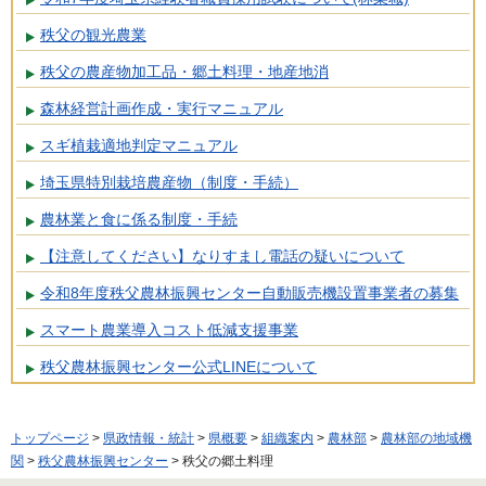
秩父の観光農業
秩父の農産物加工品・郷土料理・地産地消
森林経営計画作成・実行マニュアル
スギ植栽適地判定マニュアル
埼玉県特別栽培農産物（制度・手続）
農林業と食に係る制度・手続
【注意してください】なりすまし電話の疑いについて
令和8年度秩父農林振興センター自動販売機設置事業者の募集
スマート農業導入コスト低減支援事業
秩父農林振興センター公式LINEについて
トップページ
>
県政情報・統計
>
県概要
>
組織案内
>
農林部
>
農林部の地域機
関
>
秩父農林振興センター
> 秩父の郷土料理