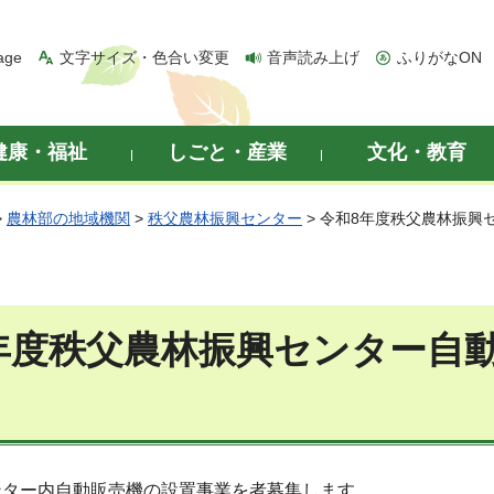
age
文字サイズ・色合い変更
音声読み上げ
ふりがなON
健康・福祉
しごと・産業
文化・教育
>
農林部の地域機関
>
秩父農林振興センター
> 令和8年度秩父農林振
年度秩父農林振興センター自
ンター内自動販売機の設置事業を者募集します。