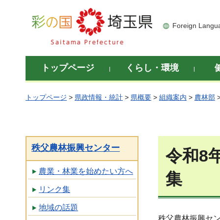
彩の国 埼玉県
Foreign Langu
トップページ
くらし・環境
トップページ
>
県政情報・統計
>
県概要
>
組織案内
>
農林部
秩父農林振興センター
令和8
農業・林業を始めたい方へ
集
リンク集
地域の話題
秩父農林振興セ