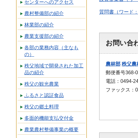
センターへのアクセス
質問書（ワード：
農村整備部の紹介
林業部の紹介
農業支援部の紹介
お問い合
各部の業務内容（主なも
の）
農林部
秩父農
秩父地域で開発された加工
郵便番号368
品の紹介
電話：0494-24
秩父の観光農業
ファックス：049
ふるさと認証食品
秩父の郷土料理
多面的機能支払交付金
農業農村整備事業の概要