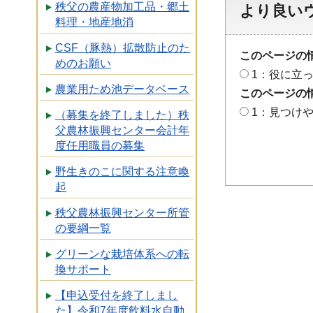
秩父の農産物加工品・郷土
より良い
料理・地産地消
CSF（豚熱）拡散防止のた
このページの
めのお願い
1：役に立
農業用ため池データベース
このページの
1：見つけ
（募集を終了しました）秩
父農林振興センター会計年
度任用職員の募集
野生きのこに関する注意喚
起
秩父農林振興センター所管
の要綱一覧
グリーンな栽培体系への転
換サポート
【申込受付を終了しまし
た】令和7年度飲料水自動