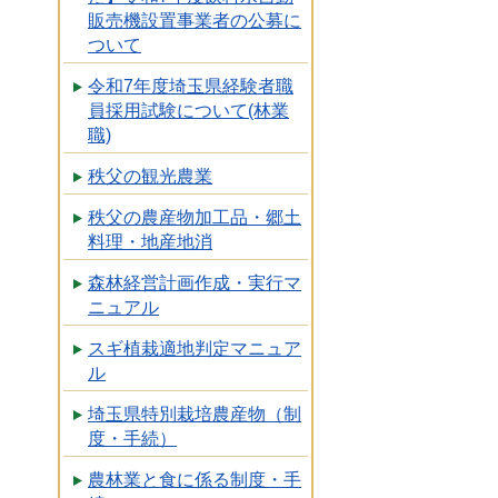
販売機設置事業者の公募に
ついて
令和7年度埼玉県経験者職
員採用試験について(林業
職)
秩父の観光農業
秩父の農産物加工品・郷土
料理・地産地消
森林経営計画作成・実行マ
ニュアル
スギ植栽適地判定マニュア
ル
埼玉県特別栽培農産物（制
度・手続）
農林業と食に係る制度・手