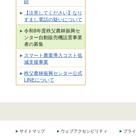
続
【注意してください】なり
すまし電話の疑いについて
令和8年度秩父農林振興セ
ンター自動販売機設置事業
者の募集
スマート農業導入コスト低
減支援事業
秩父農林振興センター公式
LINEについて
サイトマップ
ウェブアクセシビリティ
プライ