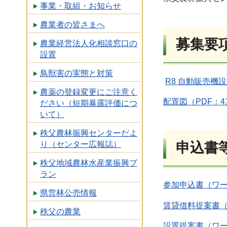
事業・取組・お知らせ
農業者の皆さまへ
募集要
農業経営法人化相談窓口の
設置
鳥獣害の実態と対策
R8 自動販売機設
農薬の登録変更にご注意く
配置図（PDF：
ださい（短期暴露評価につ
いて）
秩父農林振興センターだよ
り（センター広報誌）
申込書
秩父地域農林水産業振興プ
ラン
参加申込書（ワー
県営林公売情報
賃貸借料提案書（
秩父の農業
設置提案書（ワー