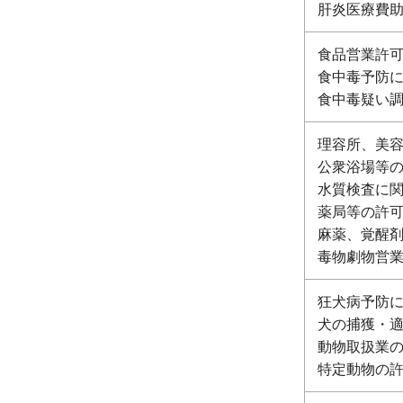
肝炎医療費
食品営業許
食中毒予防
食中毒疑い
理容所、美
公衆浴場等
水質検査に
薬局等の許
麻薬、覚醒
毒物劇物営
狂犬病予防
犬の捕獲・
動物取扱業
特定動物の