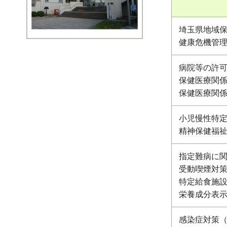
埼玉県地域
健康危機管
病院等の許
保健医療関
保健医療関
小児慢性特
精神保健福
指定難病に
受動喫煙対
特定給食施
栄養成分表
感染症対策