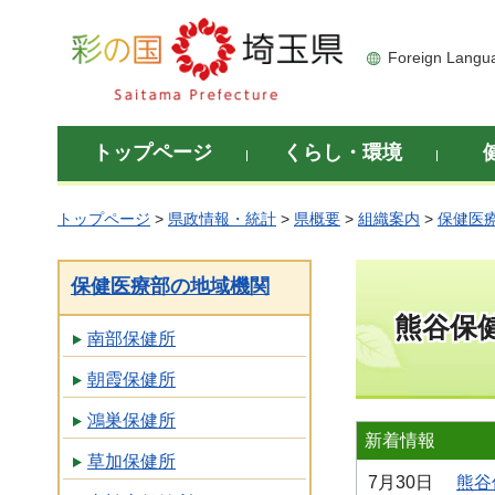
彩の国 埼玉県
Foreign Langu
トップページ
くらし・環境
トップページ
>
県政情報・統計
>
県概要
>
組織案内
>
保健医
保健医療部の地域機関
熊谷保
南部保健所
朝霞保健所
鴻巣保健所
新着情報
草加保健所
7月30日
熊谷