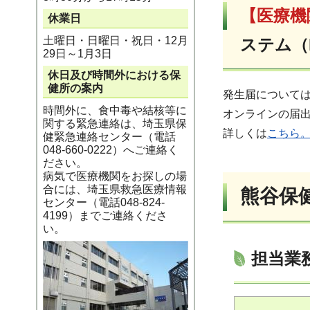
【医療機
休業日
土曜日・日曜日・祝日・12月
ステム（
29日～1月3日
休日及び時間外における保
健所の案内
発生届について
時間外に、食中毒や結核等に
オンラインの届
関する緊急連絡は、埼玉県保
詳しくは
こちら
健緊急連絡センター（電話
048-660-0222）へご連絡く
ださい。
病気で医療機関をお探しの場
合には、埼玉県救急医療情報
熊谷保
センター（電話048-824-
4199）までご連絡くださ
い。
担当業