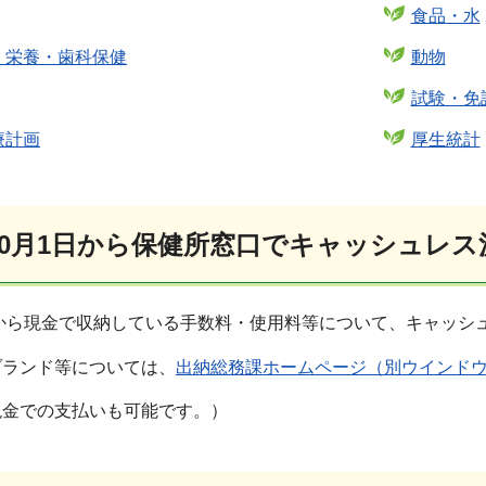
食品・水
・栄養・歯科保健
動物
試験・免
療計画
厚生統計
10月1日から保健所窓口でキャッシュレ
日から現金で収納している手数料・使用料等について、キャッシ
ブランド等については、
出納総務課ホームページ（別ウインド
現金での支払いも可能です。）