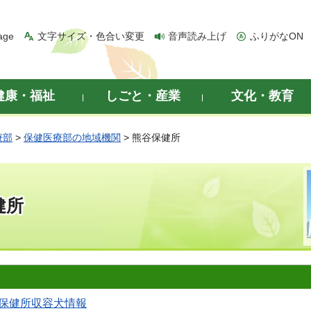
age
文字サイズ・色合い変更
音声読み上げ
ふりがなON
健康・福祉
しごと・産業
文化・教育
療部
>
保健医療部の地域機関
> 熊谷保健所
健所
保健所収容犬情報