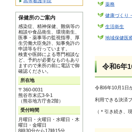
高等看護学院
薬務
健康づくり
保健所のご案内
感染症、精神保健、難病等の
生活衛生
相談や食品衛生、環境衛生、
医事・薬事等の監視指導、厚
地域保健医
生労働大臣免許、知事免許の
申請等を行っています。
検査や医師による専門相談な
ど、予約が必要なものもあり
令和6年
ますので来所の前に電話で御
確認ください。
所在地
令和6年10月1
〒360-0031
熊谷市末広3-9-1
利用できる決済
（熊谷地方庁舎2階）
受付時間
（＊引き続き、
月曜日・火曜日・水曜日・木
曜日・金曜日
8時30分から17時15分