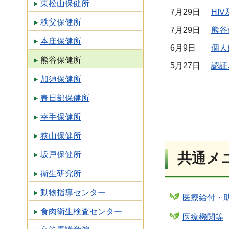
東松山保健所
7月29日
HI
秩父保健所
7月29日
熊谷
本庄保健所
6月9日
個人
熊谷保健所
5月27日
認証
加須保健所
春日部保健所
幸手保健所
狭山保健所
坂戸保健所
共通メ
衛生研究所
動物指導センター
医療給付・
食肉衛生検査センター
医療機関等