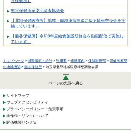
谷保健所）
熊谷保健所感染症診査協議会
【北部保健医療圏】地域・職域連携推進に係る情報交換会を実
施しています。
【熊谷保健所】令和8年度給食施設研修会を動画配信で実施し
ています。
トップページ
>
県政情報・統計
>
県概要
>
組織案内
>
保健医療部
>
保健医療部
の地域機関
>
熊谷保健所
> 埼玉県北部地域医療構想調整会議
ページの先頭へ戻る
サイトマップ
ウェブアクセシビリティ
プライバシーポリシー・免責事項
著作権・リンクについて
関係機関リンク集