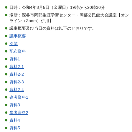
日時：令和4年8月5日（金曜日）19時から20時30分
場所：深谷市岡部生涯学習センター・岡部公民館大会議室【オン
ライン（Zoom）併用】
議事概要及び当日の資料は以下のとおりです。
議事概要
次第
配布資料
資料1
資料2-1
資料2-2
資料2-3
資料2-4
参考資料1
資料3
参考資料2
資料4
資料5