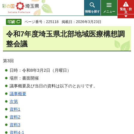
彩の国 埼玉県
緊急・防
情報を探す
メニュー
災
ページ番号：225118
掲載日：2026年3月23日
令和7年度埼玉県北部地域医療構想調
整会議
第3回
日時：令和8年3月2日（月曜日）
場所：書面開催
議事概要及び当日の資料は以下のとおりです。
議事概要
次第
資料1
資料2
資料3
資料4-1