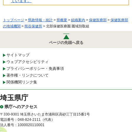
ています。
トップページ
>
県政情報・統計
>
県概要
>
組織案内
>
保健医療部
>
保健医療部
の地域機関
>
熊谷保健所
> 北部保健医療圏 圏域別取組
ページの先頭へ戻る
サイトマップ
ウェブアクセシビリティ
プライバシーポリシー・免責事項
著作権・リンクについて
関係機関リンク集
埼玉県庁
県庁へのアクセス
〒330-9301 埼玉県さいたま市浦和区高砂三丁目15番1号
電話番号：048-824-2111（代表）
法人番号：1000020110001