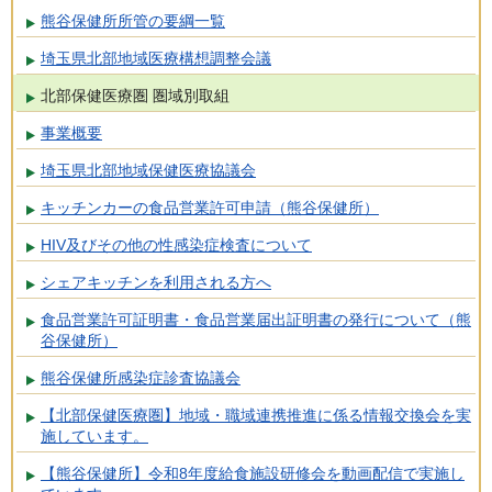
熊谷保健所所管の要綱一覧
埼玉県北部地域医療構想調整会議
北部保健医療圏 圏域別取組
事業概要
埼玉県北部地域保健医療協議会
キッチンカーの食品営業許可申請（熊谷保健所）
HIV及びその他の性感染症検査について
シェアキッチンを利用される方へ
食品営業許可証明書・食品営業届出証明書の発行について（熊
谷保健所）
熊谷保健所感染症診査協議会
【北部保健医療圏】地域・職域連携推進に係る情報交換会を実
施しています。
【熊谷保健所】令和8年度給食施設研修会を動画配信で実施し