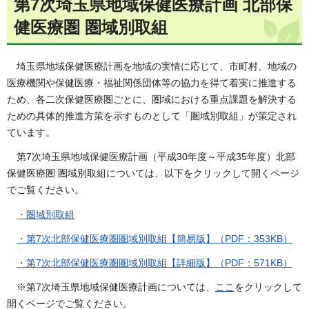
第7次埼玉県地域保健医療計画 北部保
健医療圏 圏域別取組
埼玉県地域保健医療計画を地域の実情に応じて、市町村、地域の
医療機関や保健医療・福祉関係団体等の協力を得て着実に推進する
ため、各二次保健医療圏ごとに、圏域における重点課題を解決する
ための具体的推進方策を示すものとして「圏域別取組」が策定され
ています。
第7次埼玉県地域保健医療計画（平成30年度～平成35年度）北部
保健医療圏 圏域別取組については、以下をクリックして開くページ
でご覧ください。
・圏域別取組
・第7次北部保健医療圏圏域別取組【簡易版】（PDF：353KB）
・第7次北部保健医療圏圏域別取組【詳細版】（PDF：571KB）
※第7次埼玉県地域保健医療計画については、
ここ
をクリックして
開くページでご覧ください。