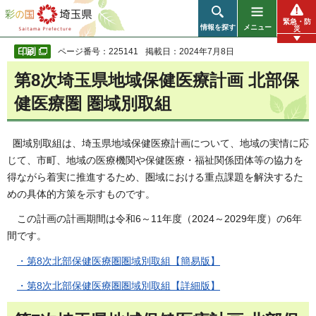
彩の国 埼玉県
緊急・防
情報を探す
メニュー
災
ページ番号：225141
掲載日：2024年7月8日
第8次埼玉県地域保健医療計画 北部保
健医療圏 圏域別取組
圏域別取組は、埼玉県地域保健医療計画について、地域の実情に応
じて、市町、地域の医療機関や保健医療・福祉関係団体等の協力を
得ながら着実に推進するため、圏域における重点課題を解決するた
めの具体的方策を示すものです。
この計画の計画期間は令和6～11年度（2024～2029年度）の6年
間です。
・第8次北部保健医療圏圏域別取組【簡易版】
・第8次北部保健医療圏圏域別取組【詳細版】