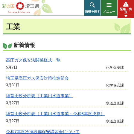
彩の国 埼玉県
緊急・防
情報を探す
メニュー
災
工業
新着情報
高圧ガス保安法関係様式一覧
5月7日
化学保安課
埼玉県高圧ガス保安対策推進部会
3月31日
化学保安課
経営比較分析表（工業用水道事業）
3月27日
水道企画課
経営比較分析表（工業用水道事業・令和6年度決算）
3月27日
水道企画課
令和7年度冷凍設備保安講習会について