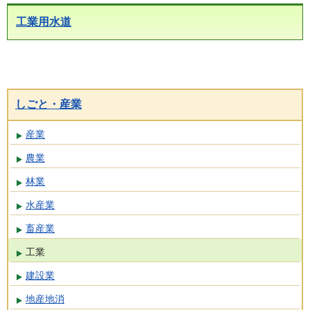
工業用水道
しごと・産業
産業
農業
林業
水産業
畜産業
工業
建設業
地産地消