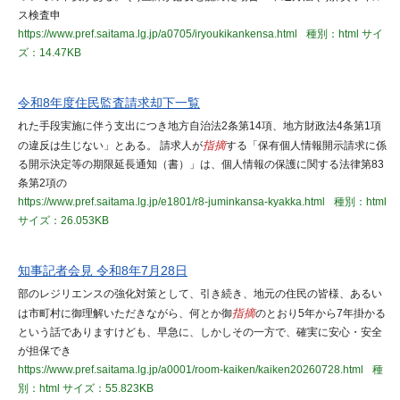
ス検査申
https://www.pref.saitama.lg.jp/a0705/iryoukikankensa.html
種別：html
サイ
ズ：14.47KB
令和8年度住民監査請求却下一覧
れた手段実施に伴う支出につき地方自治法2条第14項、地方財政法4条第1項
の違反は生じない」とある。 請求人が
指摘
する「保有個人情報開示請求に係
る開示決定等の期限延長通知（書）」は、個人情報の保護に関する法律第83
条第2項の
https://www.pref.saitama.lg.jp/e1801/r8-juminkansa-kyakka.html
種別：html
サイズ：26.053KB
知事記者会見 令和8年7月28日
部のレジリエンスの強化対策として、引き続き、地元の住民の皆様、あるい
は市町村に御理解いただきながら、何とか御
指摘
のとおり5年から7年掛かる
という話でありますけども、早急に、しかしその一方で、確実に安心・安全
が担保でき
https://www.pref.saitama.lg.jp/a0001/room-kaiken/kaiken20260728.html
種
別：html
サイズ：55.823KB