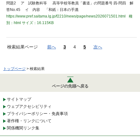
問題2 ア 試験教科等 高等学校等教員「書道」の問題番号 四-問四 解
答No.45 イ 内容 「和紙：日本の手漉
https://www.pref.saitama.lg.jp/f2210/news/page/news2026071501.html
種
別：html
サイズ：16.115KB
検索結果ページ
前へ
3
4
5
次へ
トップページ
> 検索結果
ページの先頭へ戻る
サイトマップ
ウェブアクセシビリティ
プライバシーポリシー・免責事項
著作権・リンクについて
関係機関リンク集