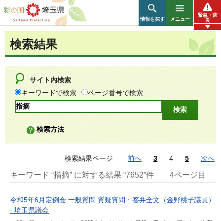
彩の国 埼玉県
緊急・防
情報を探す
メニュー
災
検索結果
サイト内検索
キーワードで検索
ページ番号で検索
検索方法
検索結果ページ
前へ
3
4
5
次へ
キーワード “指摘” に対する結果 “7652”件
4ページ目
令和5年6月定例会 一般質問 質疑質問・答弁全文（金野桃子議員）
- 埼玉県議会