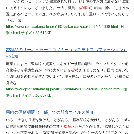
、65か所にベビーチェアが設置されており、お子様の手が鍵に届かない位置
にあるトイレもございました。 一方、議員ご
指摘
の手が鍵に届いてしまう位
置にあるベビーチェアは、20か所あり、いずれも二重ロックは付いておりま
せん。 議
https://www.pref.saitama.lg.jp/e1601/gikai-gaiyou/r0506/4/e1000.html
種
別：html
サイズ：23.613KB
衣料品のサーキュラーエコノミー（サステナブルファッション）
の推進
廃棄」によって製造時の資源やエネルギー使用の増加、ライフサイクルの短
命化等から環境負荷が非常に大きいとも
指摘
されようになり、国内において
も環境対策の動きが進んでいます*。埼玉県は人口が多いことから、消費者に
身近な
https://www.pref.saitama.lg.jp/a0812/fashion/2025circular_fashion.html
種
別：html
サイズ：20.657KB
県内の医療機関（一部）での肝炎ウイルス検査
いる。 大きな手術を受けたことがある。 臓器移植を受けたことがある。 過去
に健康診断等で肝機能検査の異常を
指摘
されたことがある。 感染したことに
ついての不安がある。 (3)医師が必要と認めた場合 2 申込方法 (1)肝炎ウイル