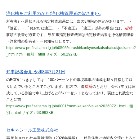
浄化槽をご利用のかた(浄化槽管理者の皆さま)へ
所有者）へ通知される法定検査結果には、次の3段階の判定があります。 ・
「適正」 ・「おおむね適正」 ・「不適正」 「適正」以外の場合には、
指摘
事項の改善が必要です。 県知事指定検査機関は法定検査結果を浄化槽管理者
（浄化槽の所有者）へお知らせします。
https://www.pref.saitama.lg.jp/b0505/kurashi/kankyo/sekatsuhaisui/joukasou2
_html.html
種別：html
サイズ：50.292KB
知事記者会見 令和8年7月21日
のBODにつきましては、100パーセントの環境基準の達成を我々目指して取
り組んでいるところでございます。他方で、御
指摘
のとおり、令和7年度は達
成している割合で申し上げると86パーセントとなっており、実はこれ残念な
ことに前
https://www.pref.saitama.lg.jp/a0001/room-kaiken/kaiken20260721.html
種
別：html
サイズ：63.992KB
セキネシール工業株式会社
容 追加された社会貢献活動（2026年掲載） 移住促進と地域内交流によるま