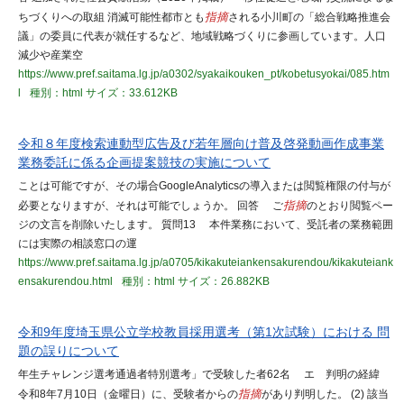
ちづくりへの取組 消滅可能性都市とも
指摘
される小川町の「総合戦略推進会
議」の委員に代表が就任するなど、地域戦略づくりに参画しています。人口
減少や産業空
https://www.pref.saitama.lg.jp/a0302/syakaikouken_pt/kobetusyokai/085.htm
l
種別：html
サイズ：33.612KB
令和８年度検索連動型広告及び若年層向け普及啓発動画作成事業
業務委託に係る企画提案競技の実施について
ことは可能ですが、その場合GoogleAnalyticsの導入または閲覧権限の付与が
必要となりますが、それは可能でしょうか。 回答 ご
指摘
のとおり閲覧ペー
ジの文言を削除いたします。 質問13 本件業務において、受託者の業務範囲
には実際の相談窓口の運
https://www.pref.saitama.lg.jp/a0705/kikakuteiankensakurendou/kikakuteiank
ensakurendou.html
種別：html
サイズ：26.882KB
令和9年度埼玉県公立学校教員採用選考（第1次試験）における 問
題の誤りについて
年生チャレンジ選考通過者特別選考」で受験した者62名 エ 判明の経緯
令和8年7月10日（金曜日）に、受験者からの
指摘
があり判明した。 (2) 該当