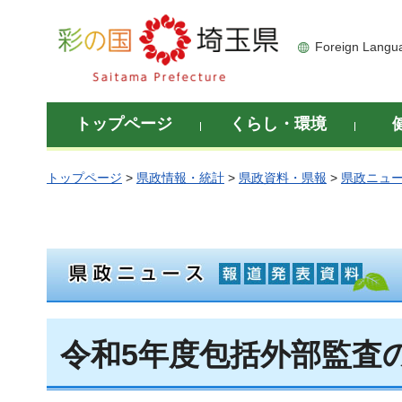
彩の国 埼玉県
Foreign Langu
トップページ
くらし・環境
トップページ
>
県政情報・統計
>
県政資料・県報
>
県政ニュ
令和5年度包括外部監査