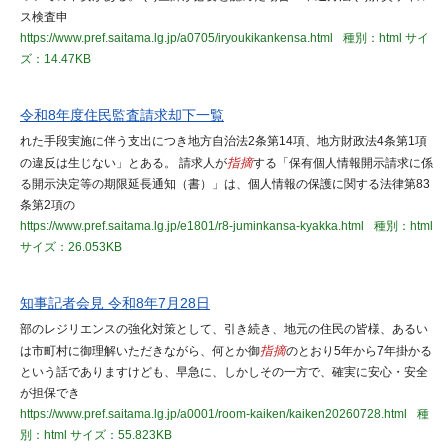
ス検査申
https://www.pref.saitama.lg.jp/a0705/iryoukikankensa.html
種別：html
サイ
ズ：14.47KB
令和8年度住民監査請求却下一覧
れた手段実施に伴う支出につき地方自治法2条第14項、地方財政法4条第1項
の違反は生じない」とある。 請求人が
指摘
する「保有個人情報開示請求に係
る開示決定等の期限延長通知（書）」は、個人情報の保護に関する法律第83
条第2項の
https://www.pref.saitama.lg.jp/e1801/r8-juminkansa-kyakka.html
種別：html
サイズ：26.053KB
知事記者会見 令和8年7月28日
部のレジリエンスの強化対策として、引き続き、地元の住民の皆様、あるい
は市町村に御理解いただきながら、何とか御
指摘
のとおり5年から7年掛かる
という話でありますけども、早急に、しかしその一方で、確実に安心・安全
が担保でき
https://www.pref.saitama.lg.jp/a0001/room-kaiken/kaiken20260728.html
種
別：html
サイズ：55.823KB