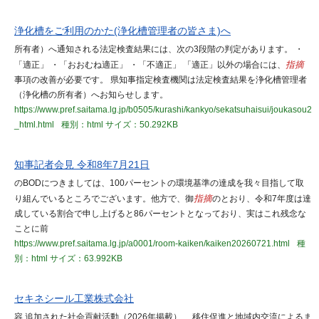
浄化槽をご利用のかた(浄化槽管理者の皆さま)へ
所有者）へ通知される法定検査結果には、次の3段階の判定があります。 ・
「適正」 ・「おおむね適正」 ・「不適正」 「適正」以外の場合には、
指摘
事項の改善が必要です。 県知事指定検査機関は法定検査結果を浄化槽管理者
（浄化槽の所有者）へお知らせします。
https://www.pref.saitama.lg.jp/b0505/kurashi/kankyo/sekatsuhaisui/joukasou2
_html.html
種別：html
サイズ：50.292KB
知事記者会見 令和8年7月21日
のBODにつきましては、100パーセントの環境基準の達成を我々目指して取
り組んでいるところでございます。他方で、御
指摘
のとおり、令和7年度は達
成している割合で申し上げると86パーセントとなっており、実はこれ残念な
ことに前
https://www.pref.saitama.lg.jp/a0001/room-kaiken/kaiken20260721.html
種
別：html
サイズ：63.992KB
セキネシール工業株式会社
容 追加された社会貢献活動（2026年掲載） 移住促進と地域内交流によるま