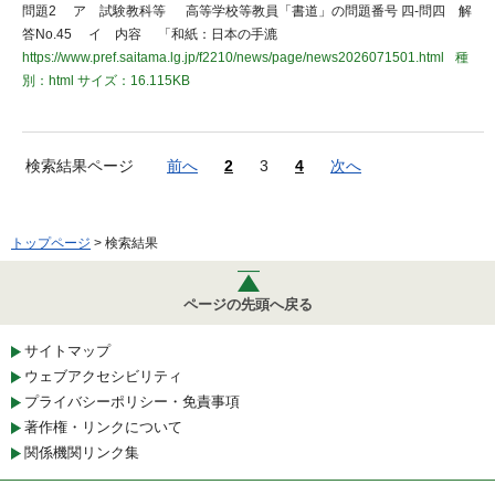
問題2 ア 試験教科等 高等学校等教員「書道」の問題番号 四-問四 解
答No.45 イ 内容 「和紙：日本の手漉
https://www.pref.saitama.lg.jp/f2210/news/page/news2026071501.html
種
別：html
サイズ：16.115KB
検索結果ページ
前へ
2
3
4
次へ
トップページ
> 検索結果
ページの先頭へ戻る
サイトマップ
ウェブアクセシビリティ
プライバシーポリシー・免責事項
著作権・リンクについて
関係機関リンク集