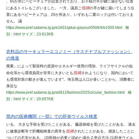
、65か所にベビーチェアが設置されており、お子様の手が鍵に届かない位置
にあるトイレもございました。 一方、議員ご
指摘
の手が鍵に届いてしまう位
置にあるベビーチェアは、20か所あり、いずれも二重ロックは付いておりま
せん。 議
https://www.pref.saitama.lg.jp/e1601/gikai-gaiyou/r0506/4/e1000.html
種
別：html
サイズ：23.613KB
衣料品のサーキュラーエコノミー（サステナブルファッション）
の推進
廃棄」によって製造時の資源やエネルギー使用の増加、ライフサイクルの短
命化等から環境負荷が非常に大きいとも
指摘
されようになり、国内において
も環境対策の動きが進んでいます*。埼玉県は人口が多いことから、消費者に
身近な
https://www.pref.saitama.lg.jp/a0812/fashion/2025circular_fashion.html
種
別：html
サイズ：20.657KB
県内の医療機関（一部）での肝炎ウイルス検査
いる。 大きな手術を受けたことがある。 臓器移植を受けたことがある。 過去
に健康診断等で肝機能検査の異常を
指摘
されたことがある。 感染したことに
ついての不安がある。 (3)医師が必要と認めた場合 2 申込方法 (1)肝炎ウイル