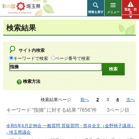
彩の国 埼玉県
緊急・防
情報を探す
メニュー
災
検索結果
サイト内検索
キーワードで検索
ページ番号で検索
検索方法
検索結果ページ
前へ
2
3
4
次へ
キーワード “指摘” に対する結果 “7656”件
3ページ目
令和5年6月定例会 一般質問 質疑質問・答弁全文（金野桃子議員）
- 埼玉県議会