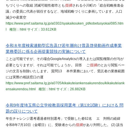
ちづくりへの取組 消滅可能性都市とも
指摘
される小川町の「総合戦略推進会
議」の委員に代表が就任するなど、地域戦略づくりに参画しています。人口
減少や産業空
https://www.pref.saitama.lg.jp/a0302/syakaikouken_pt/kobetusyokai/085.htm
l
種別：html
サイズ：33.612KB
令和８年度検索連動型広告及び若年層向け普及啓発動画作成事業
業務委託に係る企画提案競技の実施について
ことは可能ですが、その場合GoogleAnalyticsの導入または閲覧権限の付与が
必要となりますが、それは可能でしょうか。 回答 ご
指摘
のとおり閲覧ペー
ジの文言を削除いたします。 質問13 本件業務において、受託者の業務範囲
には実際の相談窓口の運
https://www.pref.saitama.lg.jp/a0705/kikakuteiankensakurendou/kikakuteiank
ensakurendou.html
種別：html
サイズ：26.882KB
令和9年度埼玉県公立学校教員採用選考（第1次試験）における 問
題の誤りについて
年生チャレンジ選考通過者特別選考」で受験した者62名 エ 判明の経緯
令和8年7月10日（金曜日）に、受験者からの
指摘
があり判明した。 (2) 該当