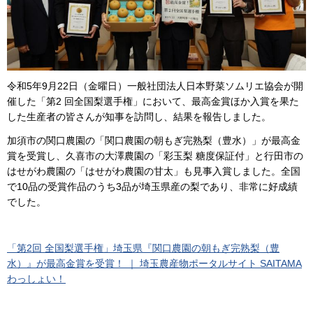
令和5年9月22日（金曜日）一般社団法人日本野菜ソムリエ協会が開
催した「第2 回全国梨選手権」において、最高金賞ほか入賞を果た
した生産者の皆さんが知事を訪問し、結果を報告しました。
加須市の関口農園の「関口農園の朝もぎ完熟梨（豊水）」が最高金
賞を受賞し、久喜市の大澤農園の「彩玉梨 糖度保証付」と行田市の
はせがわ農園の「はせがわ農園の甘太」も見事入賞しました。全国
で10品の受賞作品のうち3品が埼玉県産の梨であり、非常に好成績
でした。
「第2回 全国梨選手権」埼玉県『関口農園の朝もぎ完熟梨（豊
水）』が最高金賞を受賞！ ｜ 埼玉農産物ポータルサイト SAITAMA
わっしょい！