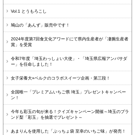
Vol.1 とうもろこし
鳩山の「あんず」販売中です！
2024年度第7回食文化アワードにて県内生産者が「凄腕生産者
賞」を受賞
令和7年度「埼玉わっしょい大使」・「埼玉県広報アンバサダ
ー」を任命しました！
女子栄養大×ベルクのコラボスイーツ企画・第三段！
全国唯一「プレミアムいちご県 埼玉」プレゼントキャンペー
ン！
今年も彩玉の旬が来る！クイズキャンペーン開催～埼玉のブラ
ンド梨「彩玉」を抽選でプレゼント～
あまりんを使用した「ぷっちょ袋 至幸のいちご味」が発売！