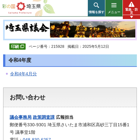
彩の国 埼玉県
緊急・防
情報を探す
メニュー
災
ページ番号：215928
掲載日：2025年5月12日
令和4年度
令和4年4月分
お問い合わせ
議会事務局
政策調査課
広報担当
郵便番号330-9301 埼玉県さいたま市浦和区高砂三丁目15番1
号 議事堂1階
電話：
048-830-6257