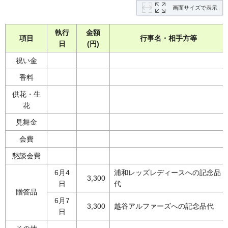
画面サイズで表示
執行
金額
項目
行事名・相手方等
日
(円)
祝い金
香料
供花・生
花
見舞金
会費
懇談会費
6月4
浦和レッズレディースへの記念品
3,300
日
代
贈答品
6月7
3,300
越谷アルファーズへの記念品代
日