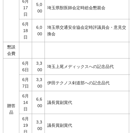
6月
5,0
17
埼玉県獣医師会定時総会懇親会
00
日
6月
6,0
埼玉県交通安全協会定時評議員会・意見交
18
00
換会
日
懇談
会費
6月
3,3
埼玉上尾メディックスへの記念品代
6日
00
6月
3,3
伊田テクノス剣道部への記念品代
7日
00
6月
6,6
14
議長賞副賞代
贈答
00
日
品
6月
3,3
19
議長賞副賞代
00
日