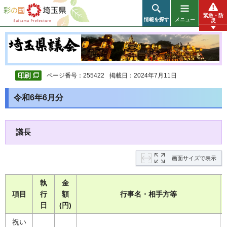
彩の国 埼玉県
緊急・防
情報を探す
メニュー
災
ページ番号：255422
掲載日：2024年7月11日
令和6年6月分
議長
画面サイズで表示
執
金
項目
行
額
行事名・相手方等
日
(円)
祝い