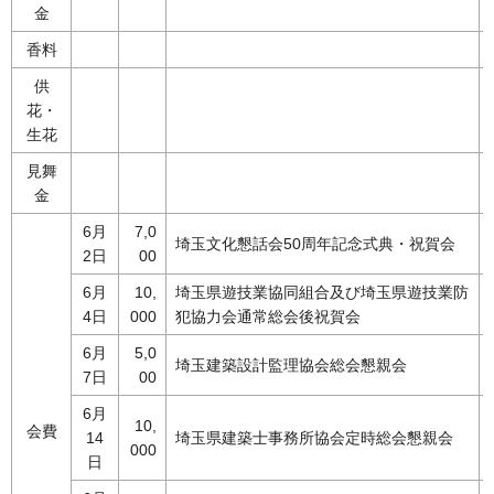
金
香料
供
花・
生花
見舞
金
6月
7,0
埼玉文化懇話会50周年記念式典・祝賀会
2日
00
6月
10,
埼玉県遊技業協同組合及び埼玉県遊技業防
4日
000
犯協力会通常総会後祝賀会
6月
5,0
埼玉建築設計監理協会総会懇親会
7日
00
6月
10,
会費
14
埼玉県建築士事務所協会定時総会懇親会
000
日