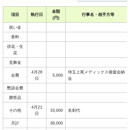
金額
項目
執行日
行事名・相手方等
(円)
祝い金
香料
供花・生
花
見舞金
4月28
埼玉上尾メディックス後援会納
会費
5,000
日
会
懇談会費
贈答品
4月21
その他
33,000
名刺代
日
月計
38,000