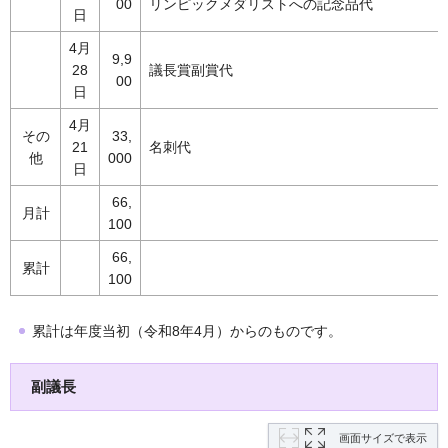
00
リンピックメダリストへの記念品代
日
4月
9,9
28
議長賞副賞代
00
日
4月
その
33,
21
名刺代
他
000
日
66,
月計
100
66,
累計
100
累計は年度当初（令和8年4月）からのものです。
副議長
画面サイズで表示