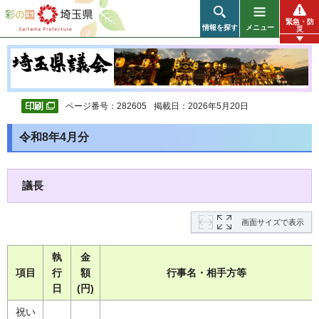
彩の国 埼玉県
緊急・防
情報を探す
メニュー
災
ページ番号：282605
掲載日：2026年5月20日
令和8年4月分
議長
画面サイズで表示
執
金
項目
行
額
行事名・相手方等
日
(円)
祝い