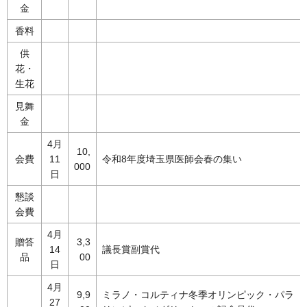
金
香料
供
花・
生花
見舞
金
4月
10,
会費
11
令和8年度埼玉県医師会春の集い
000
日
懇談
会費
4月
贈答
3,3
14
議長賞副賞代
品
00
日
4月
9,9
ミラノ・コルティナ冬季オリンピック・パラ
27