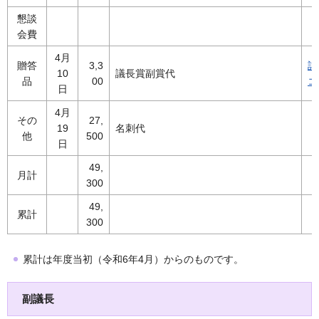
懇談
会費
4月
贈答
3,3
詳
10
議長賞副賞代
品
00
コ
日
4月
その
27,
19
名刺代
他
500
日
49,
月計
300
49,
累計
300
累計は年度当初（令和6年4月）からのものです。
副議長