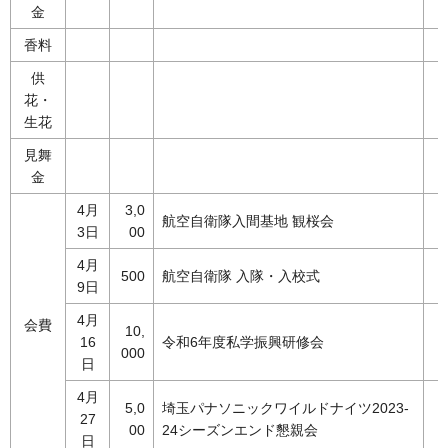
金
香料
供
花・
生花
見舞
金
4月
3,0
航空自衛隊入間基地 観桜会
3日
00
4月
500
航空自衛隊 入隊・入校式
9日
4月
会費
10,
16
令和6年度私学振興研修会
000
日
4月
5,0
埼玉パナソニックワイルドナイツ2023-
27
00
24シーズンエンド懇親会
日