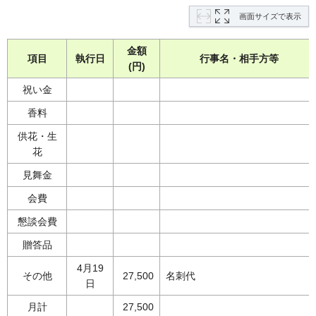
画面サイズで表示
金額
項目
執行日
行事名・相手方等
(円)
祝い金
香料
供花・生
花
見舞金
会費
懇談会費
贈答品
4月19
その他
27,500
名刺代
日
月計
27,500