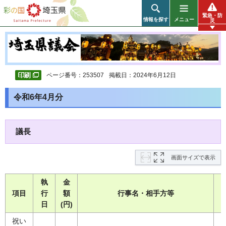
彩の国 埼玉県
緊急・防
情報を探す
メニュー
災
ページ番号：253507
掲載日：2024年6月12日
令和6年4月分
議長
画面サイズで表示
執
金
項目
行
額
行事名・相手方等
日
(円)
祝い