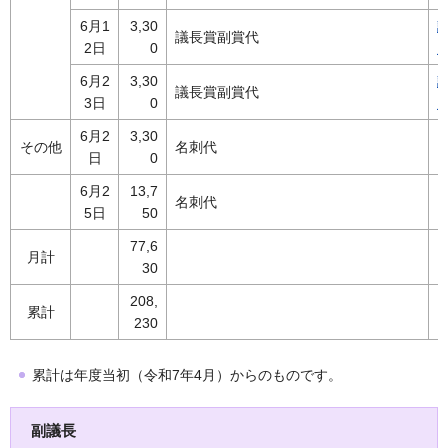
6月1
3,30
議長賞副賞代
2日
0
6月2
3,30
議長賞副賞代
3日
0
6月2
3,30
その他
名刺代
日
0
6月2
13,7
名刺代
5日
50
77,6
月計
30
208,
累計
230
累計は年度当初（令和7年4月）からのものです。
副議長