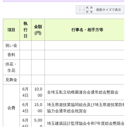
画面サイズで表示
執
金額
項目
行
行事名・相手方等
(円)
日
祝い金
香料
供花・
生花
見舞金
6月
10,0
全埼玉私立幼稚園連合会通常総会懇親会
4日
00
6月
15,0
埼玉県遊技業協同組合及び埼玉県遊技業防犯
会費
4日
00
協力会通常総会祝賀会
6月
5,00
埼玉建築設計監理協会令和7年度総会懇親会
6日
0