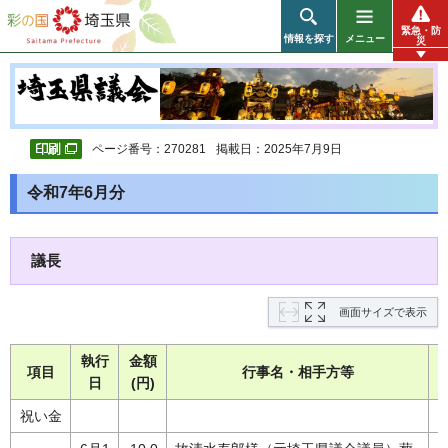
彩の国 埼玉県
緊急・防
情報を探す
メニュー
災
ページ番号：270281
掲載日：2025年7月9日
令和7年6月分
議長
画面サイズで表示
執行
金額
項目
行事名・相手方等
日
(円)
祝い金