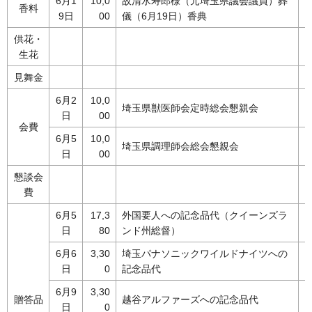
6月1
10,0
故清水寿郎様（元埼玉県議会議員）葬
香料
9日
00
儀（6月19日）香典
供花・
生花
見舞金
6月2
10,0
埼玉県獣医師会定時総会懇親会
日
00
会費
6月5
10,0
埼玉県調理師会総会懇親会
日
00
懇談会
費
6月5
17,3
外国要人への記念品代（クイーンズラ
日
80
ンド州総督）
6月6
3,30
埼玉パナソニックワイルドナイツへの
日
0
記念品代
6月9
3,30
贈答品
越谷アルファーズへの記念品代
日
0