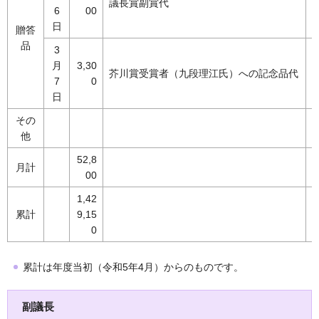
議長賞副賞代
6
00
日
贈答
品
3
月
3,30
芥川賞受賞者（九段理江氏）への記念品代
7
0
日
その
他
52,8
月計
00
1,42
累計
9,15
0
累計は年度当初（令和5年4月）からのものです。
副議長