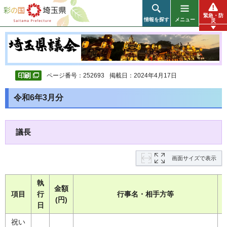
彩の国 埼玉県
緊急・防
情報を探す
メニュー
災
ページ番号：252693
掲載日：2024年4月17日
令和6年3月分
議長
画面サイズで表示
執
金額
項目
行
行事名・相手方等
(円)
日
祝い