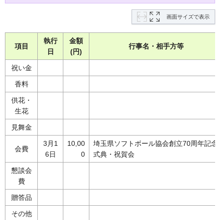
画面サイズで表示
執行
金額
項目
行事名・相手方等
日
(円)
祝い金
香料
供花・
生花
見舞金
3月1
10,00
埼玉県ソフトボール協会創立70周年記念
会費
6日
0
式典・祝賀会
懇談会
費
贈答品
その他