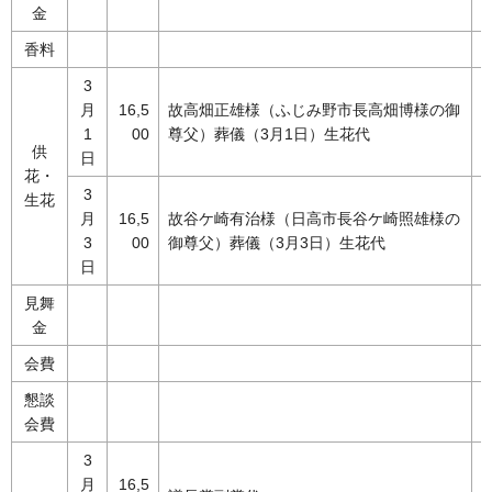
金
香料
3
月
16,5
故高畑正雄様（ふじみ野市長高畑博様の御
1
00
尊父）葬儀（3月1日）生花代
供
日
花・
3
生花
月
16,5
故谷ケ崎有治様（日高市長谷ケ崎照雄様の
3
00
御尊父）葬儀（3月3日）生花代
日
見舞
金
会費
懇談
会費
3
月
16,5