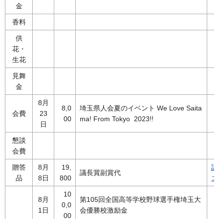
金
香料
供
花・
生花
見舞
金
8月
8,0
埼玉県人会夏のイベント We Love Saita
会費
23
00
ma! From Tokyo 2023!!
日
懇談
会費
贈答
8月
19,
詳
議長賞副賞代
品
8日
800
コ
10
8月
第105回全国高等学校野球選手権埼玉大
0,0
1日
会優勝校激励金
00