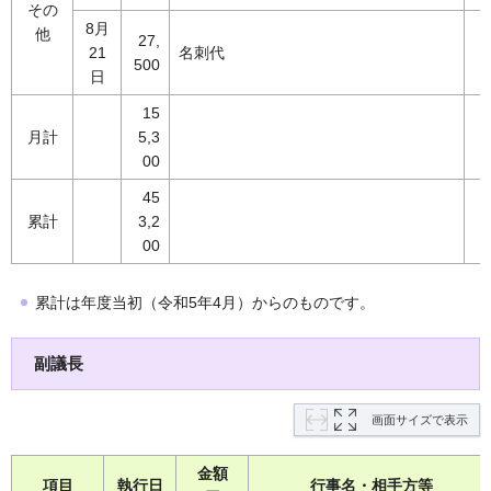
その
8月
他
27,
21
名刺代
500
日
15
月計
5,3
00
45
累計
3,2
00
累計は年度当初（令和5年4月）からのものです。
副議長
画面サイズで表示
金額
項目
執行日
行事名・相手方等