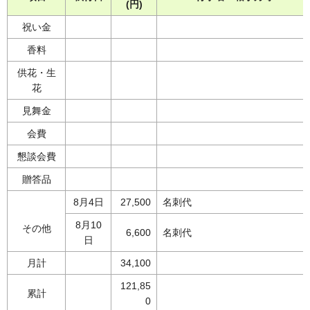
(円)
祝い金
香料
供花・生
花
見舞金
会費
懇談会費
贈答品
8月4日
27,500
名刺代
8月10
その他
6,600
名刺代
日
月計
34,100
121,85
累計
0