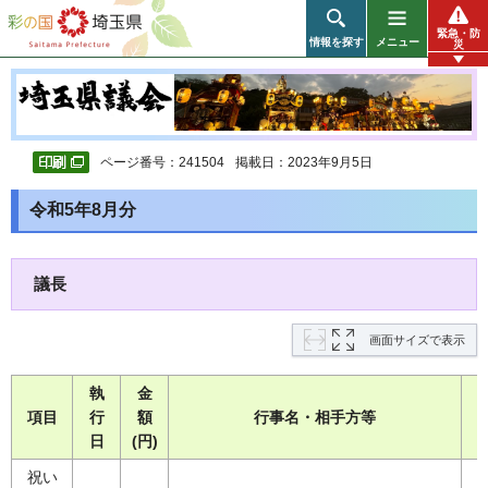
彩の国 埼玉県
緊急・防
情報を探す
メニュー
災
ページ番号：241504
掲載日：2023年9月5日
令和5年8月分
議長
画面サイズで表示
執
金
項目
行
額
行事名・相手方等
日
(円)
祝い