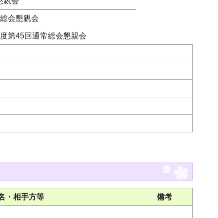
懇親会
時総会懇親会
度第45回通常総会懇親会
名・相手方等
備考