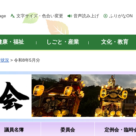
age
文字サイズ・色合い変更
音声読み上げ
ふりがなON
健康・福祉
しごと・産業
文化・教育
行状況
> 令和8年5月分
議員名簿
委員会
定例会・臨時