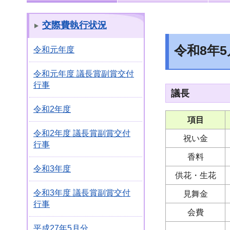
交際費執行状況
令和8年
令和元年度
令和元年度 議長賞副賞交付
行事
議長
令和2年度
項目
令和2年度 議長賞副賞交付
祝い金
行事
香料
令和3年度
供花・生花
令和3年度 議長賞副賞交付
見舞金
行事
会費
平成27年5月分