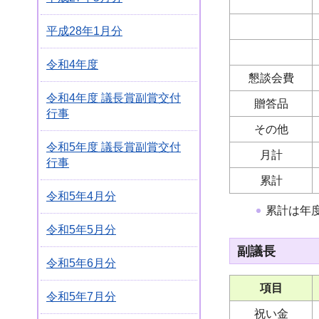
平成28年1月分
令和4年度
懇談会費
令和4年度 議長賞副賞交付
贈答品
行事
その他
令和5年度 議長賞副賞交付
月計
行事
累計
令和5年4月分
累計は年
令和5年5月分
副議長
令和5年6月分
項目
令和5年7月分
祝い金