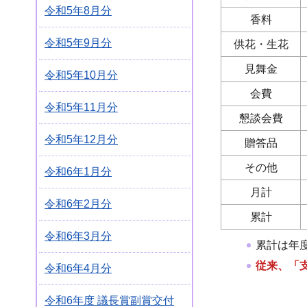
令和5年8月分
香料
令和5年9月分
供花・生花
見舞金
令和5年10月分
会費
令和5年11月分
懇談会費
令和5年12月分
贈答品
その他
令和6年1月分
月計
令和6年2月分
累計
令和6年3月分
累計は年
従来、「
令和6年4月分
令和6年度 議長賞副賞交付